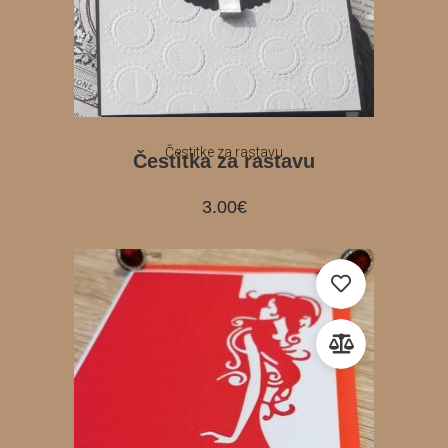
Čestitke za rastavu
Čestitka za rastavu
3.00
€