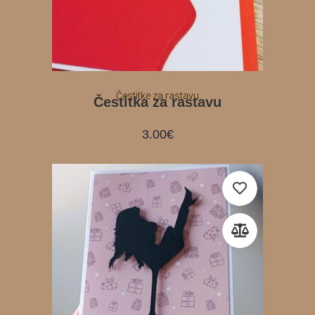
Čestitke za rastavu
Čestitka za rastavu
3.00
€