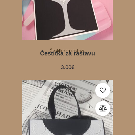
Čestitke za rastavu
Čestitka za rastavu
3.00
€