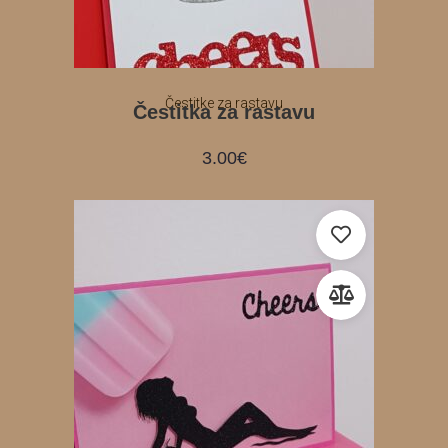
Čestitke za rastavu
Čestitka za rastavu
3.00
€