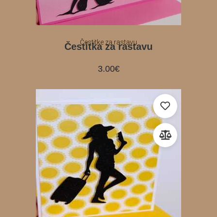
Čestitke za rastavu
Čestitka za rastavu
3.00
€