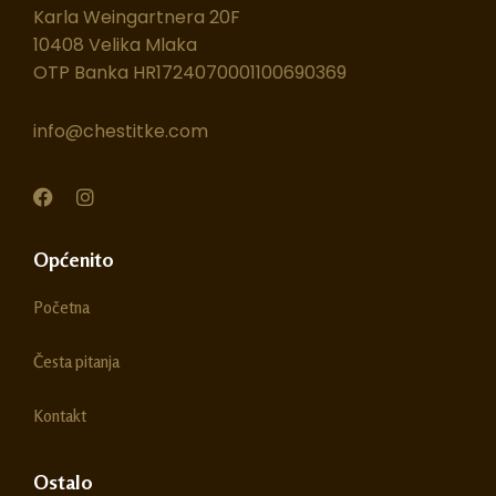
Karla Weingartnera 20F
10408 Velika Mlaka
OTP Banka HR1724070001100690369
info@chestitke.com
F
I
a
n
c
s
e
t
Općenito
b
a
o
g
Početna
o
r
k
a
m
Česta pitanja
Kontakt
Ostalo