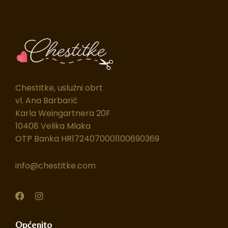
Chestitke, uslužni obrt
vl. Ana Barbarić
Karla Weingartnera 20F
10408 Velika Mlaka
OTP Banka HR1724070001100690369
info@chestitke.com
F
I
a
n
c
s
e
t
Općenito