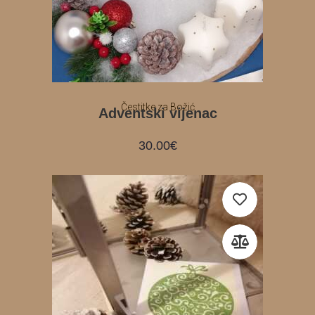
Čestitke za Božić
Adventski vijenac
30.00
€