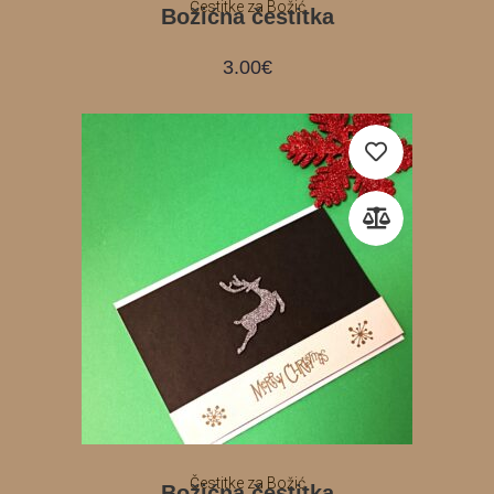
Čestitke za Božić
Božićna čestitka
3.00
€
Čestitke za Božić
Božićna čestitka