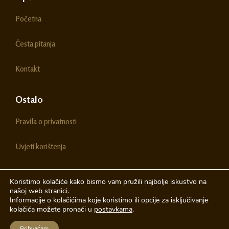
b
a
o
g
Početna
o
r
k
a
m
Česta pitanja
Kontakt
Ostalo
Pravila o privatnosti
Uvjeti korištenja
Koristimo kolačiće kako bismo vam pružili najbolje iskustvo na
našoj web stranici.
© 2026 Chestitke | Sva prava pridržava
Informacije o kolačićima koje koristimo ili opcije za isključivanje
kolačića možete pronaći u
postavkama
.
Izrada web stranica
A-Design
Prihvaćam