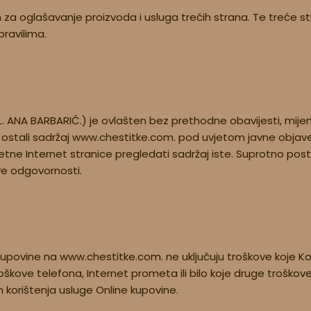
za oglašavanje proizvoda i usluga trećih strana. Te treće str
pravilima.
L. ANA BARBARIĆ.) je ovlašten bez prethodne obavijesti, mijen
 ostali sadržaj www.chestitke.com. pod uvjetom javne objave
etne Internet stranice pregledati sadržaj iste. Suprotno pos
ve odgovornosti.
kupovine na www.chestitke.com. ne uključuju troškove koje Ko
škove telefona, Internet prometa ili bilo koje druge troškove,
 korištenja usluge Online kupovine.