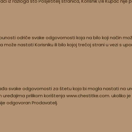
 iz razloga što Posjetitelj stranica, Korisnik i/ili Kupac nije
nosti odriče svake odgovornosti koja na bilo koji način može n
ja može nastati Korisniku ili bilo kojoj trećoj strani u vezi s 
ađa svake odgovornosti za štetu koja bi mogla nastati na u
ređajima prilikom korištenja www.chestitke.com. ukoliko je is
 nije odgovoran Prodavatelj.