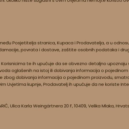
i. Ukoliko niste suglasni s ovim Uvjetima nemojte koristiti o
đu Posjetitelja stranica, Kupaca i Prodavatelja, a u odnosu 
eklamacije, povrata i dostave, zaštite osobnih podataka i dru
Korisnicima te ih upućuje da se obvezno detaljno upoznaju s i
voda oglašenih na istoj ili dobivanja informacija o pojedino
ice zbog dobivanja informacija o pojedinom proizvodu, smatra
s ovim Uvjetima kupnje, Prodavatelj ih upućuje da ne koriste I
IĆ, Ulica Karla Weingärtnera 20 F, 10409, Velika Mlaka, Hrvat