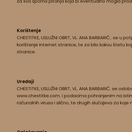
za sva sporna pitanja koja bi eventualno mogla proizaći
Korištenje
CHESTITKE, USLUŽNI OBRT, VL. ANA BARBARIĆ.. se u potpu
korištenje Internet stranice, te za bilo kakvu štetu ko
stranice.
Uređaji
CHESTITKE, USLUŽNI OBRT, VL. ANA BARBARIĆ. se oslob
www.chestitke.com. i podacima pohranjenim na istim u
računalnih virusa i slično, te drugih slučajeva za koje