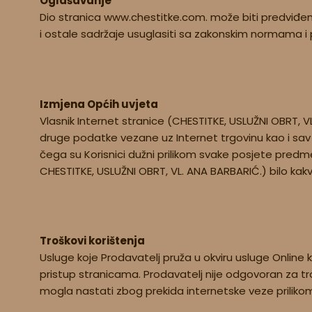
Oglašavanje
Dio stranica www.chestitke.com. može biti predviđen 
i ostale sadržaje usuglasiti sa zakonskim normama i 
Izmjena Općih uvjeta
Vlasnik Internet stranice (CHESTITKE, USLUŽNI OBRT, V
druge podatke vezane uz Internet trgovinu kao i sav
čega su Korisnici dužni prilikom svake posjete predm
CHESTITKE, USLUŽNI OBRT, VL. ANA BARBARIĆ.) bilo kak
Troškovi korištenja
Usluge koje Prodavatelj pruža u okviru usluge Online 
pristup stranicama. Prodavatelj nije odgovoran za tro
mogla nastati zbog prekida internetske veze prilikom