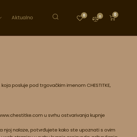
0
0
0
Aktualno
ka, koja posluje pod trgovačkim imenom CHESTITKE,
 www.chestitke.com u svrhu ostvarivanja kupnje
na njoj nalaze, potvrđujete kako ste upoznati s ovim