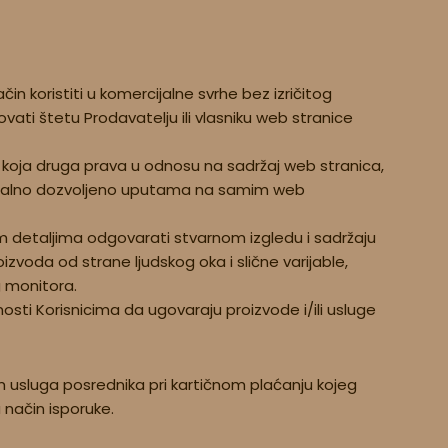
ačin koristiti u komercijalne svrhe bez izričitog
ovati štetu Prodavatelju ili vlasniku web stranice
ilo koja druga prava u odnosu na sadržaj web stranica,
entualno dozvoljeno uputama na samim web
vim detaljima odgovarati stvarnom izgledu i sadržaju
voda od strane ljudskog oka i slične varijable,
g monitora.
osti Korisnicima da ugovaraju proizvode i/ili usluge
em usluga posrednika pri kartičnom plaćanju kojeg
 način isporuke.