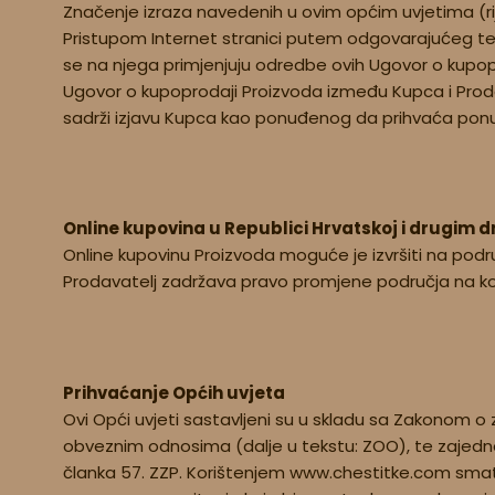
Značenje izraza navedenih u ovim općim uvjetima (riječ
Pristupom Internet stranici putem odgovarajućeg tehn
se na njega primjenjuju odredbe ovih Ugovor o kupop
Ugovor o kupoprodaji Proizvoda između Kupca i Proda
sadrži izjavu Kupca kao ponuđenog da prihvaća ponu
Online kupovina u Republici Hrvatskoj i drugim
Online kupovinu Proizvoda moguće je izvršiti na podr
Prodavatelj zadržava pravo promjene područja na koj
Prihvaćanje Općih uvjeta
Ovi Opći uvjeti sastavljeni su u skladu sa Zakonom o 
obveznim odnosima (dalje u tekstu: ZOO), te zajedn
članka 57. ZZP. Korištenjem www.chestitke.com smatr