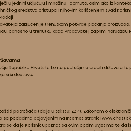
i u jednini uključuju i množinu i obrnuto, osim ako iz konteks
ičkog sredstva pristupa i njihovim korištenjem svaki Korisni
rodaji
vatelja zaključen je trenutkom potvrde plaćanja proizvoda, 
du, odnosno u trenutku kada Prodavatelj zaprimi narudžbu 
 državama
učju Republike Hrvatske te na područjima drugih država u koje
a vrši dostavu.
zaštiti potrošača (dalje u tekstu: ZZP), Zakonom o elektroničk
o sa podacima objavljenim na Internet stranici www.chestitk
a se da je Korisnik upoznat sa ovim općim uvjetima te da is