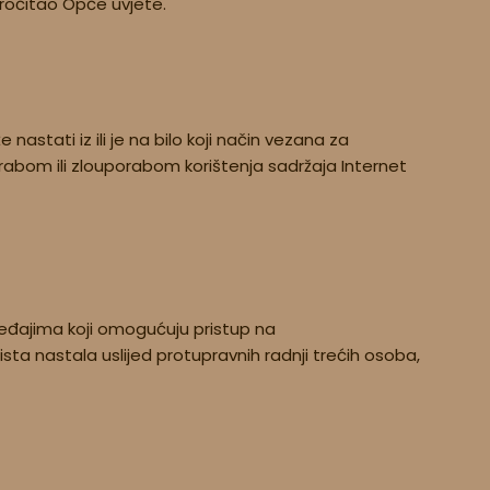
 pročitao Opće uvjete.
astati iz ili je na bilo koji način vezana za
uporabom ili zlouporabom korištenja sadržaja Internet
ređajima koji omogućuju pristup na
ta nastala uslijed protupravnih radnji trećih osoba,