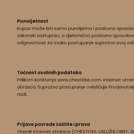
Punoljetnost
Kupac može biti samo punoljetna i poslovno sposobna
zakonski zastupnici, a djelomično poslovno sposobn
odgovornost za svako postupanje suprotno ovoj odr
Točnost osobnih podataka
Prilikom korištenja www.chestitke.com. internet stran
obrasca. Suprotno postupanje ovlašćuje Prodavatelja da
nudi.
Prijave povrede zaštite i prava
Vlasnik Internet stranice (CHESTITKE, USLUŽNI OBRT, V