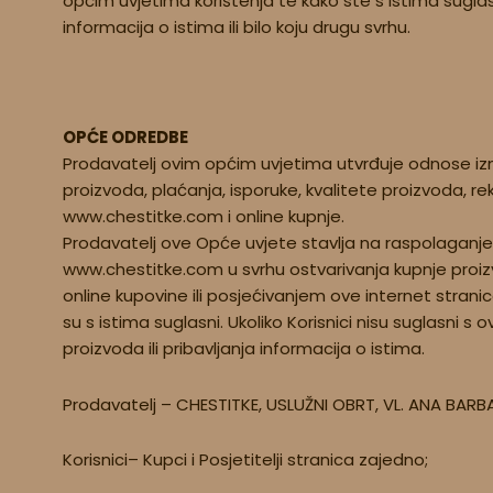
općim uvjetima korištenja te kako ste s istima suglasn
informacija o istima ili bilo koju drugu svrhu.
OPĆE ODREDBE
Prodavatelj ovim općim uvjetima utvrđuje odnose izme
proizvoda, plaćanja, isporuke, kvalitete proizvoda, r
www.chestitke.com i online kupnje.
Prodavatelj ove Opće uvjete stavlja na raspolaganje 
www.chestitke.com u svrhu ostvarivanja kupnje proiz
online kupovine ili posjećivanjem ove internet stran
su s istima suglasni. Ukoliko Korisnici nisu suglasni 
proizvoda ili pribavljanja informacija o istima.
Prodavatelj – CHESTITKE, USLUŽNI OBRT, VL. ANA BARBAR
Korisnici– Kupci i Posjetitelji stranica zajedno;