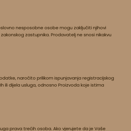
oslovno nesposobne osobe mogu zaključiti njihovi
zakonskog zastupnika. Prodavatelj ne snosi nikakvu
odatke, naročito prilikom ispunjavanja registracijskog
h ili dijela usluga, odnosno Proizvoda koje istima
druga prava trećih osoba. Ako vjerujete da je Vaše