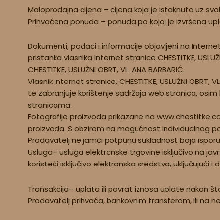
Maloprodajna cijena – cijena koja je istaknuta uz svak
Prihvaćena ponuda – ponuda po kojoj je izvršena upl
Dokumenti, podaci i informacije objavljeni na Internet st
pristanka vlasnika Internet stranice CHESTITKE, USLUŽNI
CHESTITKE, USLUŽNI OBRT, VL. ANA BARBARIĆ.
Vlasnik Internet stranice, CHESTITKE, USLUŽNI OBRT, VL
te zabranjuje korištenje sadržaja web stranica, os
stranicama.
Fotografije proizvoda prikazane na www.chestitke.com.
proizvoda. S obzirom na mogućnost individualnog pode
Prodavatelj ne jamči potpunu sukladnost boja isporu
Usluga– usluga elektronske trgovine isključivo na jav
koristeći isključivo elektronska sredstva, uključujući i
Transakcija– uplata ili povrat iznosa uplate nakon š
Prodavatelj prihvaća, bankovnim transferom, ili na ne