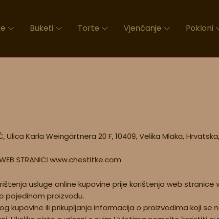
ke
Buketi
Torte
Vjenčanje
Pokloni
, Ulica Karla Weingärtnera 20 F, 10409, Velika Mlaka, Hrvats
 WEB STRANICI www.chestitke.com
ištenja usluge online kupovine prije korištenja web stranice
a o pojedinom proizvodu.
kupovine ili prikupljanja informacija o proizvodima koji se 