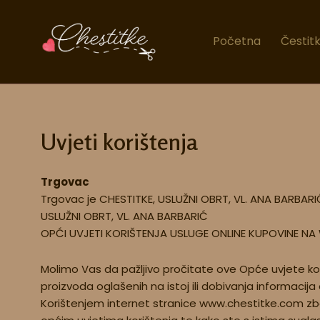
Skip
to
Početna
Čestit
content
Uvjeti korištenja
Trgovac
Trgovac je CHESTITKE, USLUŽNI OBRT, VL. ANA BARBARIĆ
USLUŽNI OBRT, VL. ANA BARBARIĆ
OPĆI UVJETI KORIŠTENJA USLUGE ONLINE KUPOVINE NA
Molimo Vas da pažljivo pročitate ove Opće uvjete kor
proizvoda oglašenih na istoj ili dobivanja informacij
Korištenjem internet stranice www.chestitke.com zbog 