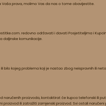
eđena Vaša prava, molimo Vas da nas o tome obavijestite.
stitke.com. redovno održavati i davati Posjetiteljima i Kupci
 daljinske komunikacije.
ili bilo kojeg problema koji je nastao zbog neispravnih ili n
od naručenih proizvoda, kontaktirat će kupca telefonski ili p
izvod ili zatražiti zamjenski proizvod. Svi ostali naručeni p