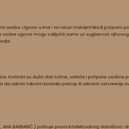
 osoba. Ugovor u ime i za račun maloljetnika ili potpuno p
e osobe ugovor mogu zaključiti samo uz suglasnost njihovog 
edbi.
ice, Korisnici su dužni dati točne, važeće i potpune osobne p
 uskrati takvom korisniku pristup ili uskratiti ostvarenje svi
L. ANA BARBARIĆ.) poštuje prava intelektualnog vlasništva i 