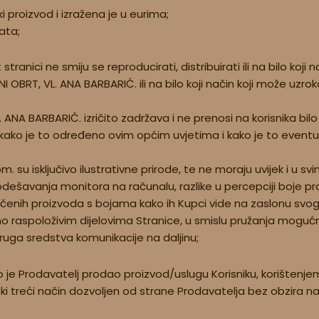
i proizvod i izražena je u eurima;
ata;
ranici ne smiju se reproducirati, distribuirati ili na bilo koji n
 OBRT, VL. ANA BARBARIĆ. ili na bilo koji način koji može uzrok
. ANA BARBARIĆ. izričito zadržava i ne prenosi na korisnika b
im kako je to određeno ovim općim uvjetima i kako je to ev
 su isključivo ilustrativne prirode, te ne moraju uvijek i u s
šavanja monitora na računalu, razlike u percepciji boje proiz
čenih proizvoda s bojama kako ih Kupci vide na zaslonu svo
no raspoloživim dijelovima Stranice, u smislu pružanja mogućn
 druga sredstva komunikacije na daljinu;
to je Prodavatelj prodao proizvod/uslugu Korisniku, korištenj
ki treći način dozvoljen od strane Prodavatelja bez obzira na