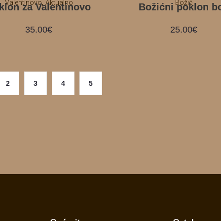
,
Valentinovo
Aktualno
Božić
klon za Valentinovo
Božićni poklon b
35.00
€
25.00
€
2
3
4
5