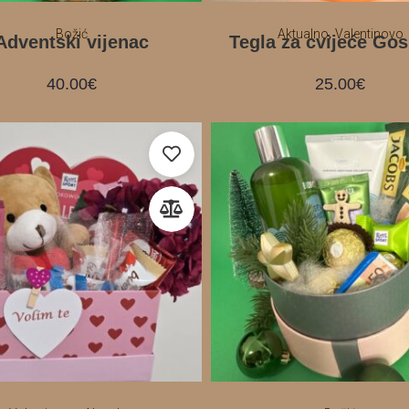
,
Božić
Aktualno
Valentinovo
Adventski vijenac
Tegla za cvijeće Go
40.00
€
25.00
€