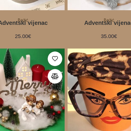
Božić
Božić
Adventski vijenac
Adventski vijena
25.00
€
35.00
€