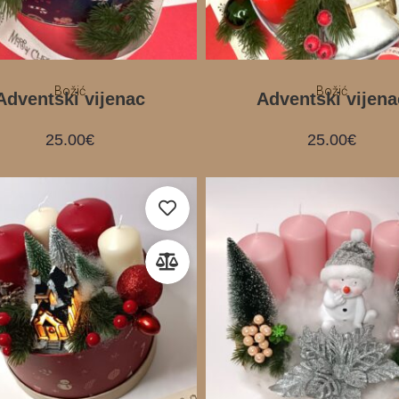
Božić
Božić
Adventski vijenac
Adventski vijena
25.00
€
25.00
€