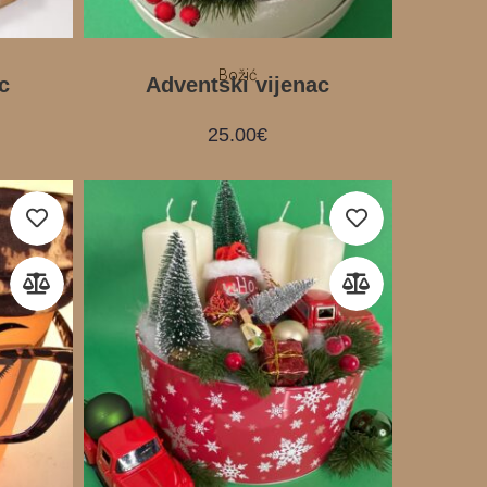
Božić
c
Adventski vijenac
25.00
€