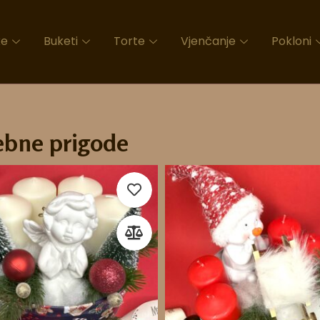
ke
Buketi
Torte
Vjenčanje
Pokloni
ebne prigode