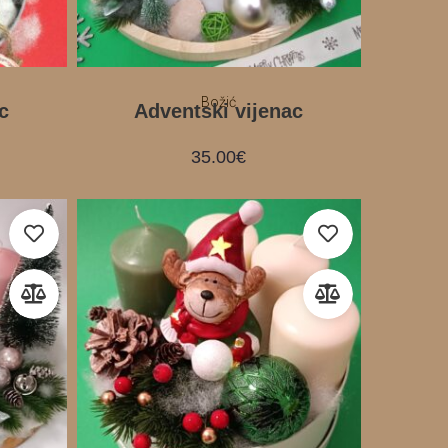
Božić
c
Adventski vijenac
35.00
€