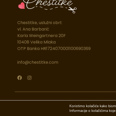
Chestitke, uslužni obrt
vl. Ana Barbarić
Karla Weingartnera 20F
10408 Velika Mlaka
OTP Banka HR1724070001100690369
info@chestitke.com
F
I
a
n
c
s
e
t
b
a
o
g
© 2026 Chestitke | Sva prava pridržava
o
r
Koristimo kolačiće kako bismo
k
a
Informacije o kolačićima koje 
m