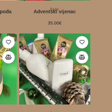
Božić
spođa
Adventski vijenac
35.00
€