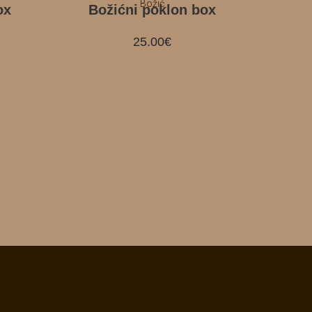
Božić
ox
Božićni poklon box
25.00
€