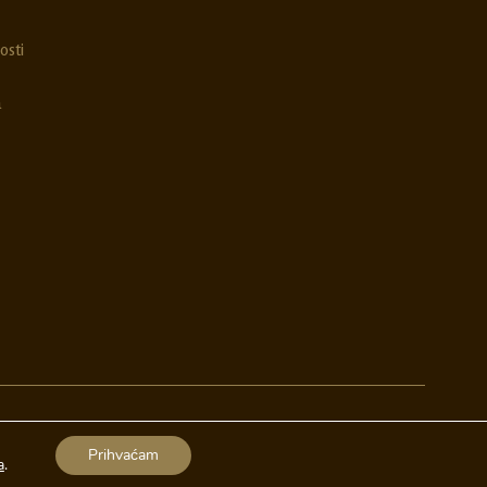
osti
a
Izrada web stranica
A-Design
Prihvaćam
a
.