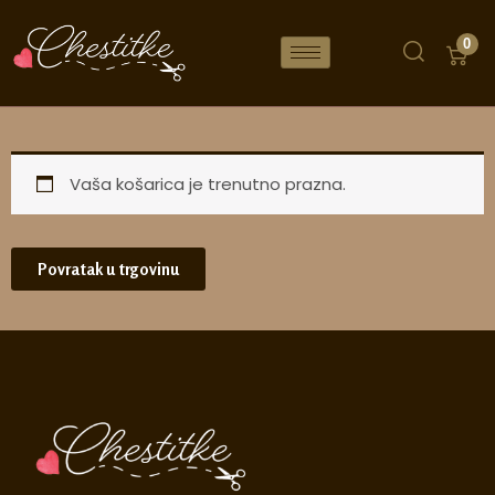
Skip
to
0
content
Vaša košarica je trenutno prazna.
Povratak u trgovinu