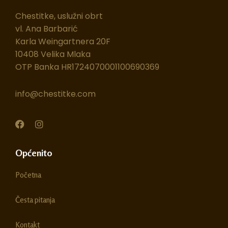
Chestitke, uslužni obrt
vl. Ana Barbarić
Karla Weingartnera 20F
10408 Velika Mlaka
OTP Banka HR1724070001100690369
info@chestitke.com
F
I
a
n
c
s
e
t
Općenito
b
a
o
g
Početna
o
r
k
a
m
Česta pitanja
Kontakt