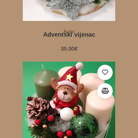
Božić
Adventski vijenac
35.00
€