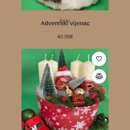
Božić
Adventski vijenac
40.00
€