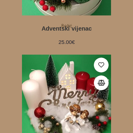
Božić
Adventski vijenac
25.00
€