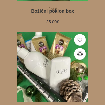
Božić
Božićni poklon box
25.00
€