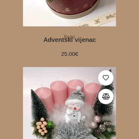
Božić
Adventski vijenac
25.00
€