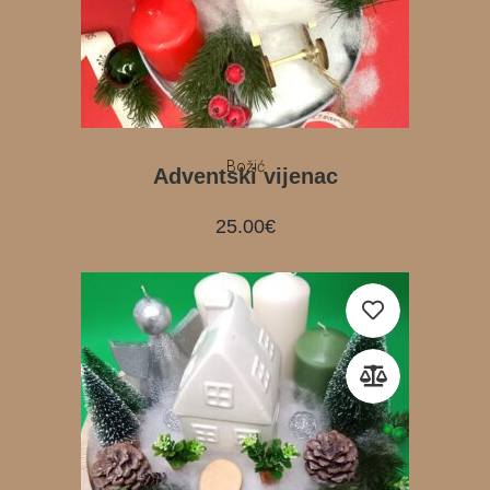
Božić
Adventski vijenac
25.00
€