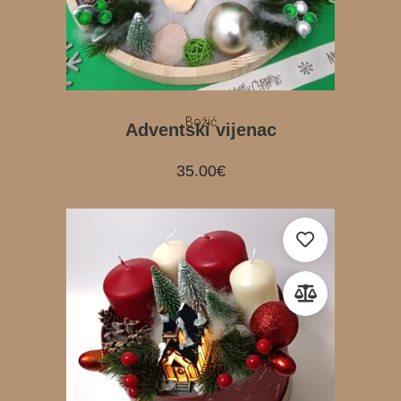
Božić
Adventski vijenac
35.00
€