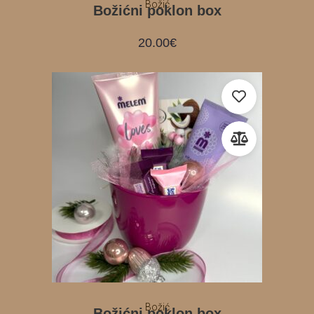
Božić
Božićni poklon box
20.00
€
Božić
Božićni poklon box