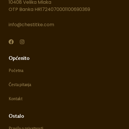
10408 Velika Mlaka
OTP Banka HR1724070001100690369
info@chestitke.com
F
I
a
n
c
s
e
t
Općenito
b
a
o
g
Početna
o
r
k
a
m
Česta pitanja
Kontakt
Ostalo
Pravila o privatnosti