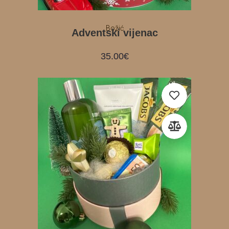
Božić
Adventski vijenac
35.00
€