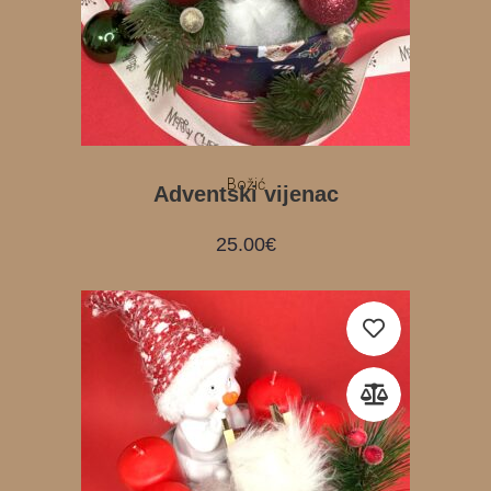
Božić
Adventski vijenac
25.00
€