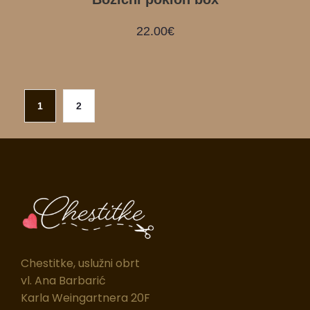
22.00
€
1
2
Chestitke, uslužni obrt
vl. Ana Barbarić
Karla Weingartnera 20F