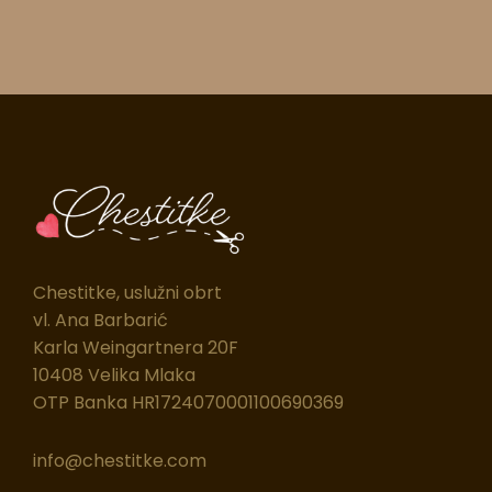
Chestitke, uslužni obrt
vl. Ana Barbarić
Karla Weingartnera 20F
10408 Velika Mlaka
OTP Banka HR1724070001100690369
info@chestitke.com