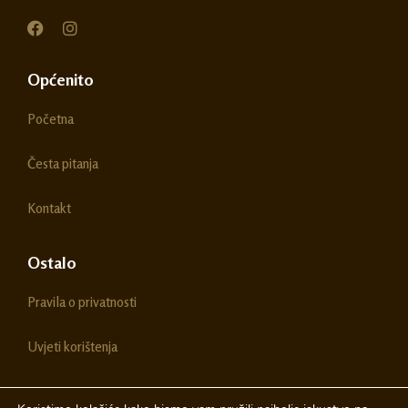
F
I
a
n
c
s
e
t
Općenito
b
a
o
g
Početna
o
r
k
a
m
Česta pitanja
Kontakt
Ostalo
Pravila o privatnosti
Uvjeti korištenja