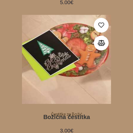
5.00
€
Čestitke za Božić
Božićna čestitka
3.00
€