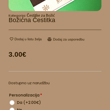
Čestitke za Božić
Kategorija:
Božićna Čestitka
Dodaj u listu želja
Dodaj za usporedbu
3.00
€
Božićna
Dostupno uz narudžbu
čestitka
količina
Personalizacija
*
Da
(
+2.00
€
)
Ne