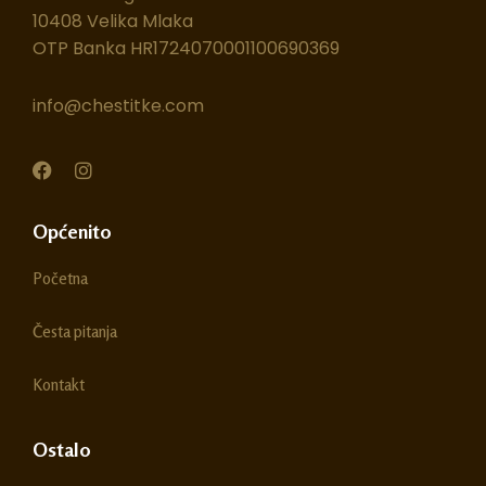
10408 Velika Mlaka
OTP Banka HR1724070001100690369
info@chestitke.com
F
I
a
n
c
s
e
t
Općenito
b
a
o
g
Početna
o
r
k
a
m
Česta pitanja
Kontakt
Ostalo