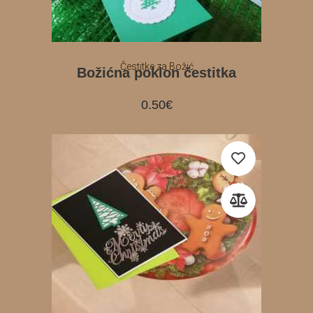
Čestitke za Božić
Božićna poklon čestitka
0.50
€