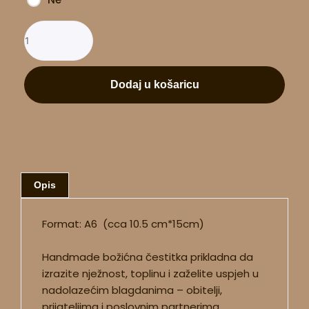
Dodaj u košaricu
Opis
Format: A6 (cca 10.5 cm*15cm)
Handmade božićna čestitka prikladna da
izrazite nježnost, toplinu i zaželite uspjeh u
nadolazećim blagdanima – obitelji,
prijateljima i poslovnim partnerima.