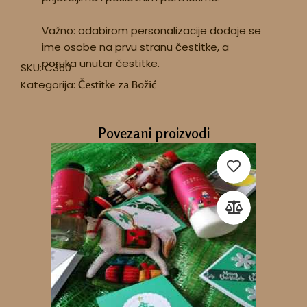
Važno: odabirom personalizacije dodaje se
ime osobe na prvu stranu čestitke, a
poruka unutar čestitke.
SKU:
C360
Kategorija:
Čestitke za Božić
Povezani proizvodi