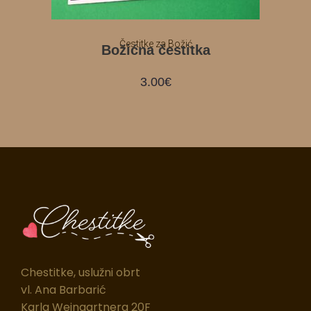
Čestitke za Božić
Božićna čestitka
3.00
€
Chestitke, uslužni obrt
vl. Ana Barbarić
Karla Weingartnera 20F