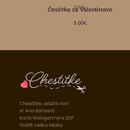
Ostalo
Čestitka za Valentinovo
3.00
€
Chestitke, uslužni obrt
vl. Ana Barbarić
Karla Weingartnera 20F
10408 Velika Mlaka