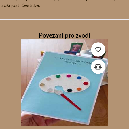
utrašnjosti čestitke.
Povezani proizvodi