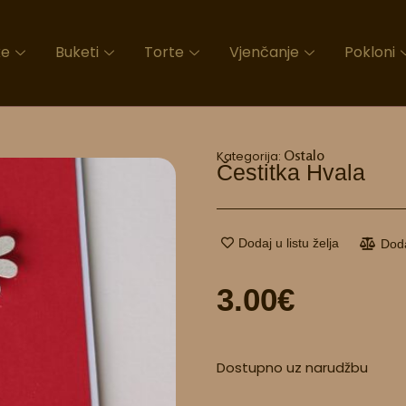
ke
Buketi
Torte
Vjenčanje
Pokloni
Ostalo
Kategorija:
Čestitka Hvala
Dodaj u listu želja
Dod
3.00
€
Čestitka
Dostupno uz narudžbu
Hvala
količina