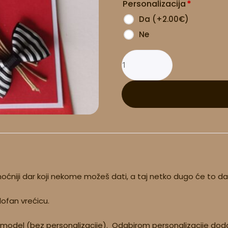
Personalizacija
*
Da
(
+2.00
€
)
Ne
najmoćniji dar koji nekome možeš dati, a taj netko dugo će to d
lofan vrećicu.
 model (bez personalizacije). Odabirom personalizacije dodaj