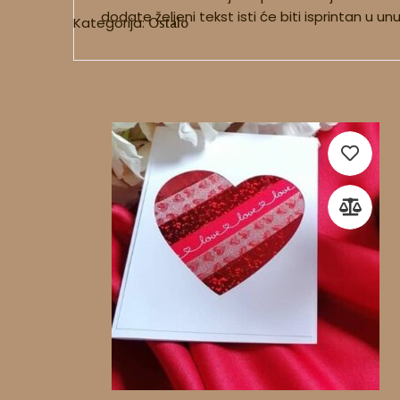
dodate željeni tekst isti će biti isprintan u un
Kategorija:
Ostalo