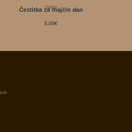
Ostalo
Čestitka za majčin dan
5.00
€
osti
a