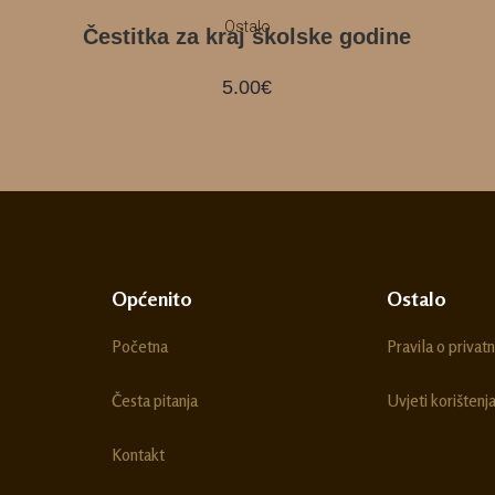
Ostalo
Čestitka za kraj školske godine
5.00
€
Općenito
Ostalo
Početna
Pravila o privatn
Česta pitanja
Uvjeti korištenj
Kontakt