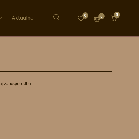
0
0
0
Aktualno
aj za usporedbu