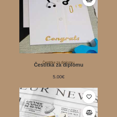
Čestitke za diplomu
Čestitka za diplomu
5.00
€