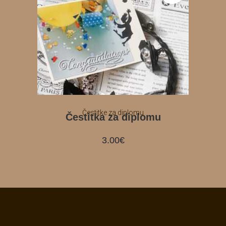
Čestitke za diplomu
Čestitka za diplomu
3.00
€