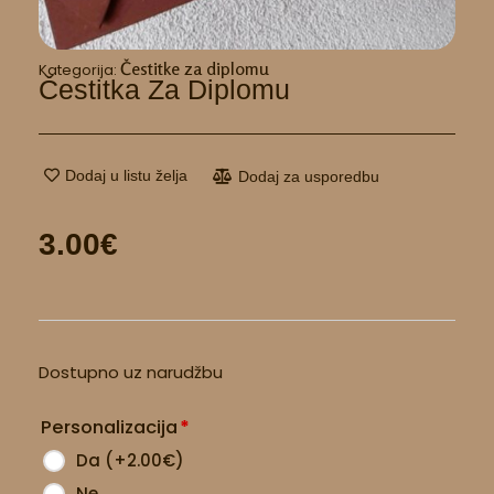
Čestitke za diplomu
Kategorija:
Čestitka Za Diplomu
Dodaj u listu želja
Dodaj za usporedbu
3.00
€
Čestitka
Dostupno uz narudžbu
za
diplomu
Personalizacija
*
količina
Da
(
+2.00
€
)
Ne