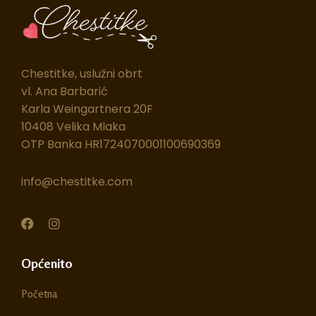
Chestitke, uslužni obrt
vl. Ana Barbarić
Karla Weingartnera 20F
10408 Velika Mlaka
OTP Banka HR1724070001100690369
info@chestitke.com
F
I
a
n
c
s
e
t
Općenito
b
a
o
g
Početna
o
r
k
a