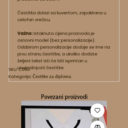
Čestitka dolazi sa kuvertom, zapakirana u
celofan vrećicu.
Važno:
Istaknuta cijena proizvoda je
osnovni model (bez personalizacije).
Odabirom personalizacije dodaje se ime na
prvu stranu čestitke, a ukoliko dodate
željeni tekst isti će biti isprintan u
unutrašnjosti čestitke.
SKU:
C099
Kategorija:
Čestitke za diplomu
Povezani proizvodi