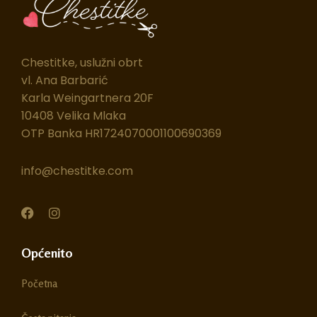
Chestitke, uslužni obrt
vl. Ana Barbarić
Karla Weingartnera 20F
10408 Velika Mlaka
OTP Banka HR1724070001100690369
info@chestitke.com
F
I
a
n
c
s
e
t
Općenito
b
a
o
g
Početna
o
r
k
a
m