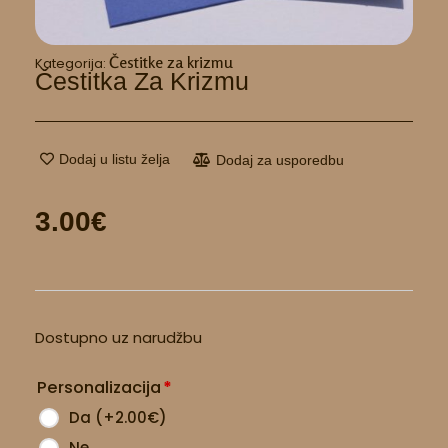
Čestitke za krizmu
Kategorija:
Čestitka Za Krizmu
Dodaj u listu želja
Dodaj za usporedbu
3.00
€
Čestitka
Dostupno uz narudžbu
za
Krizmu
Personalizacija
*
količina
Da
(
+2.00
€
)
Ne