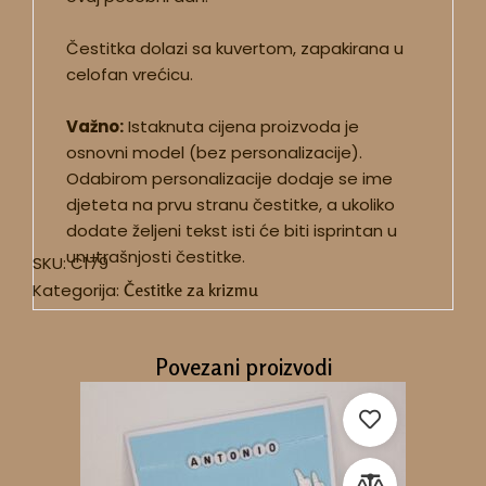
Čestitka dolazi sa kuvertom, zapakirana u
celofan vrećicu.
Važno:
Istaknuta cijena proizvoda je
osnovni model (bez personalizacije).
Odabirom personalizacije dodaje se ime
djeteta na prvu stranu čestitke, a ukoliko
dodate željeni tekst isti će biti isprintan u
unutrašnjosti čestitke.
SKU:
C179
Kategorija:
Čestitke za krizmu
Povezani proizvodi