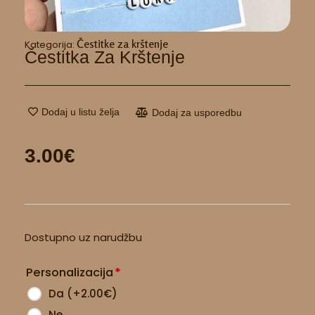
Čestitke za krštenje
Kategorija:
Čestitka Za Krštenje
Dodaj u listu želja
Dodaj za usporedbu
3.00
€
Čestitka
Dostupno uz narudžbu
za
krštenje
Personalizacija
*
količina
Da
(
+2.00
€
)
Ne