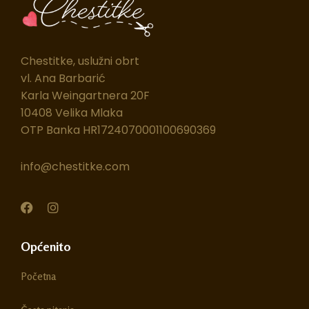
Chestitke, uslužni obrt
vl. Ana Barbarić
Karla Weingartnera 20F
10408 Velika Mlaka
OTP Banka HR1724070001100690369
info@chestitke.com
F
I
a
n
c
s
e
t
Općenito
b
a
o
g
Početna
o
r
k
a
m