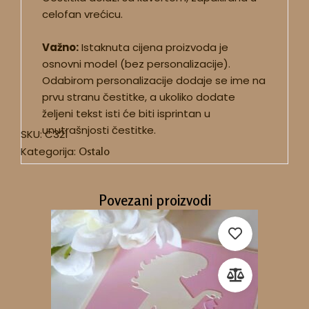
celofan vrećicu.
Važno:
Istaknuta cijena proizvoda je
osnovni model (bez personalizacije).
Odabirom personalizacije dodaje se ime na
prvu stranu čestitke, a ukoliko dodate
željeni tekst isti će biti isprintan u
unutrašnjosti čestitke.
SKU:
C321
Kategorija:
Ostalo
Povezani proizvodi