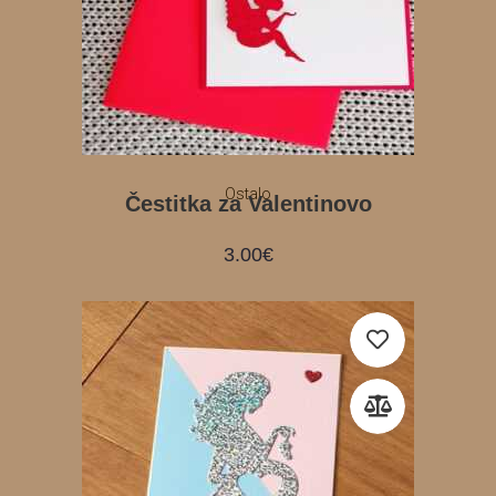
Ostalo
Čestitka za Valentinovo
3.00
€