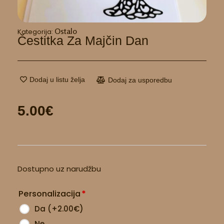
Ostalo
Kategorija:
Čestitka Za Majčin Dan
Dodaj u listu želja
Dodaj za usporedbu
5.00
€
Čestitka
Dostupno uz narudžbu
za
majčin
Personalizacija
*
dan
količina
Da
(
+2.00
€
)
Ne