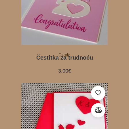
Ostalo
Čestitka za trudnoću
3.00
€