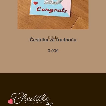
Ostalo
Čestitka za trudnoću
3.00
€