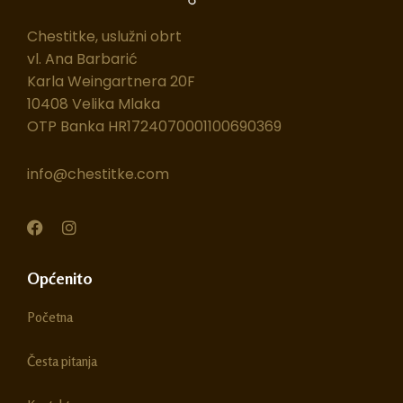
Chestitke, uslužni obrt
vl. Ana Barbarić
Karla Weingartnera 20F
10408 Velika Mlaka
OTP Banka HR1724070001100690369
info@chestitke.com
F
I
a
n
c
s
e
t
Općenito
b
a
o
g
Početna
o
r
k
a
m
Česta pitanja