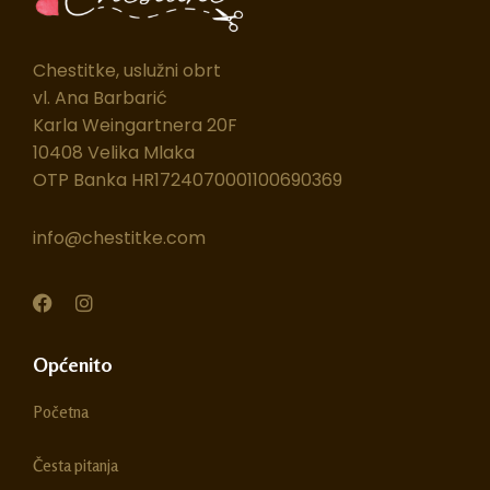
Chestitke, uslužni obrt
vl. Ana Barbarić
Karla Weingartnera 20F
10408 Velika Mlaka
OTP Banka HR1724070001100690369
info@chestitke.com
F
I
a
n
c
s
e
t
Općenito
b
a
o
g
Početna
o
r
k
a
m
Česta pitanja