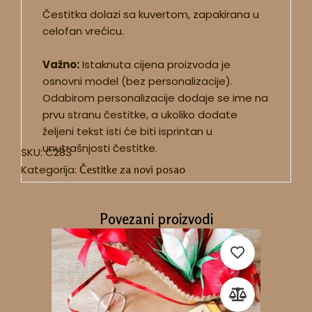
Čestitka dolazi sa kuvertom, zapakirana u
celofan vrećicu.
Važno:
Istaknuta cijena proizvoda je
osnovni model (bez personalizacije).
Odabirom personalizacije dodaje se ime na
prvu stranu čestitke, a ukoliko dodate
željeni tekst isti će biti isprintan u
unutrašnjosti čestitke.
SKU:
C283
Kategorija:
Čestitke za novi posao
Povezani proizvodi