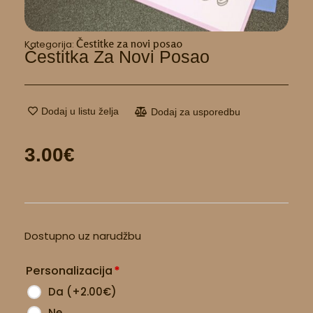
Čestitke za novi posao
Kategorija:
Čestitka Za Novi Posao
Dodaj u listu želja
Dodaj za usporedbu
3.00
€
Čestitka
Dostupno uz narudžbu
za
novi
Personalizacija
*
posao
količina
Da
(
+2.00
€
)
Ne