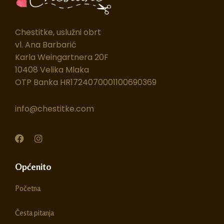
Chestitke, uslužni obrt
vl. Ana Barbarić
Karla Weingartnera 20F
10408 Velika Mlaka
OTP Banka HR1724070001100690369
info@chestitke.com
F
I
a
n
c
s
e
t
Općenito
b
a
o
g
Početna
o
r
k
a
m
Česta pitanja