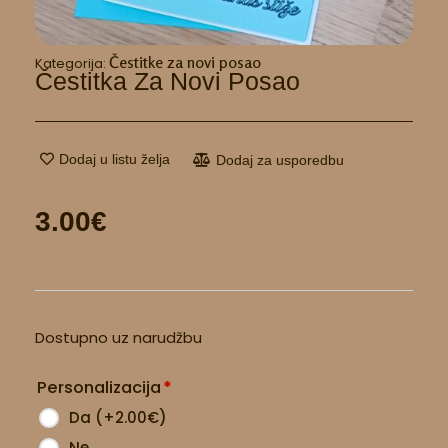
Čestitke za novi posao
Kategorija:
Čestitka Za Novi Posao
Dodaj u listu želja
Dodaj za usporedbu
3.00
€
Čestitka
Dostupno uz narudžbu
za
novi
Personalizacija
*
posao
količina
Da
(
+2.00
€
)
Ne