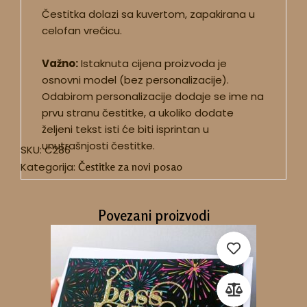
Čestitka dolazi sa kuvertom, zapakirana u
celofan vrećicu.
Važno:
Istaknuta cijena proizvoda je
osnovni model (bez personalizacije).
Odabirom personalizacije dodaje se ime na
prvu stranu čestitke, a ukoliko dodate
željeni tekst isti će biti isprintan u
unutrašnjosti čestitke.
SKU:
C286
Kategorija:
Čestitke za novi posao
Povezani proizvodi