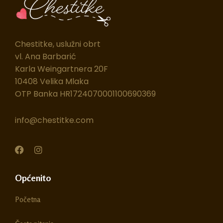
Chestitke, uslužni obrt
vl. Ana Barbarić
Karla Weingartnera 20F
10408 Velika Mlaka
OTP Banka HR1724070001100690369
info@chestitke.com
F
I
a
n
c
s
e
t
Općenito
b
a
o
g
Početna
o
r
k
a
m