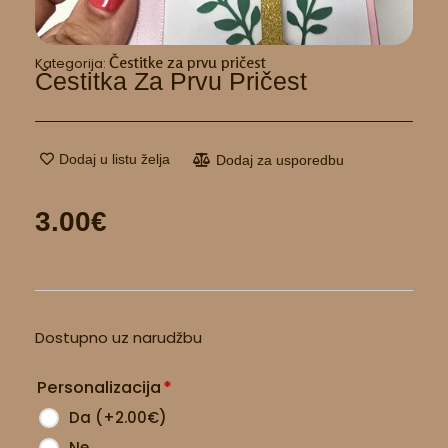
Čestitke za prvu pričest
Kategorija:
Čestitka Za Prvu Pričest
Dodaj u listu želja
Dodaj za usporedbu
3.00
€
Čestitka
Dostupno uz narudžbu
za
Prvu
Personalizacija
*
pričest
količina
Da
(
+2.00
€
)
Ne