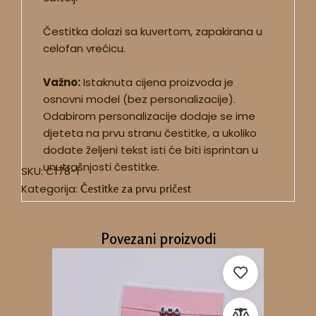
Čestitka dolazi sa kuvertom, zapakirana u
celofan vrećicu.
Važno:
Istaknuta cijena proizvoda je
osnovni model (bez personalizacije).
Odabirom personalizacije dodaje se ime
djeteta na prvu stranu čestitke, a ukoliko
dodate željeni tekst isti će biti isprintan u
unutrašnjosti čestitke.
SKU:
C178-1
Kategorija:
Čestitke za prvu pričest
Povezani proizvodi