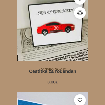
Rođendan za velike
Čestitka za rođendan
3.00
€