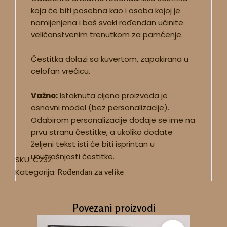
koja će biti posebna kao i osoba kojoj je
namijenjena i baš svaki rođendan učinite
veličanstvenim trenutkom za pamćenje.
Čestitka dolazi sa kuvertom, zapakirana u
celofan vrećicu.
Važno:
Istaknuta cijena proizvoda je
osnovni model (bez personalizacije).
Odabirom personalizacije dodaje se ime na
prvu stranu čestitke, a ukoliko dodate
željeni tekst isti će biti isprintan u
unutrašnjosti čestitke.
SKU:
C232
Kategorija:
Rođendan za velike
Povezani proizvodi