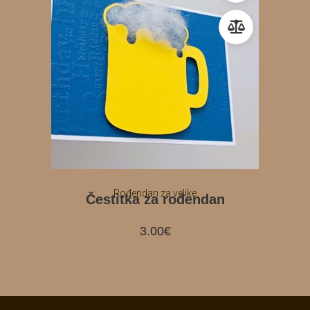
Rođendan za velike
Čestitka za rođendan
3.00
€