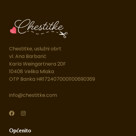
Chestitke, uslužni obrt
vl. Ana Barbarić
Karla Weingartnera 20F
10408 Velika Mlaka
OTP Banka HR1724070001100690369
info@chestitke.com
F
I
a
n
c
s
e
t
Općenito
b
a