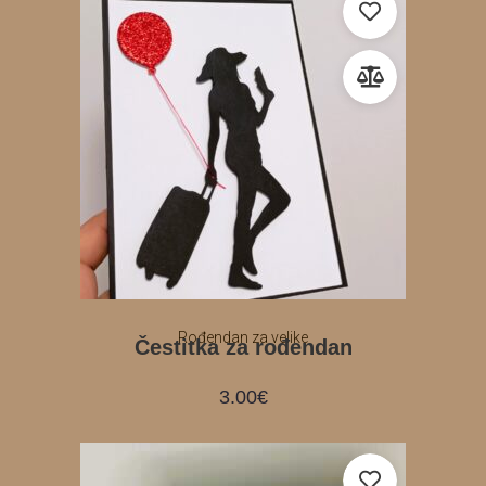
Rođendan za velike
Čestitka za rođendan
3.00
€