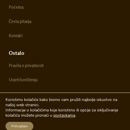
o
g
Početna
o
r
k
a
m
Česta pitanja
Kontakt
Ostalo
Pravila o privatnosti
Uvjeti korištenja
Koristimo kolačiće kako bismo vam pružili najbolje iskustvo na
našoj web stranici.
© 2026 Chestitke | Sva prava pridržava
Informacije o kolačićima koje koristimo ili opcije za isključivanje
kolačića možete pronaći u
postavkama
.
Izrada web stranica
A-Design
Prihvaćam