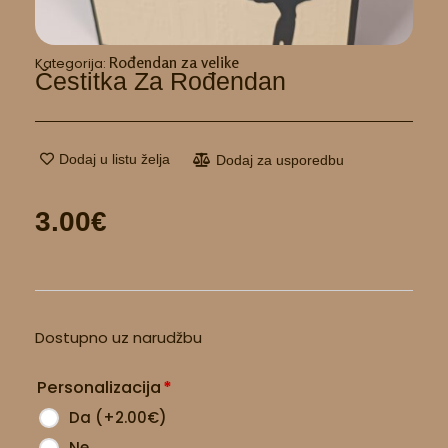
Rođendan za velike
Kategorija:
Čestitka Za Rođendan
Dodaj u listu želja
Dodaj za usporedbu
3.00
€
Čestitka
Dostupno uz narudžbu
za
rođendan
Personalizacija
*
količina
Da
(
+2.00
€
)
Ne