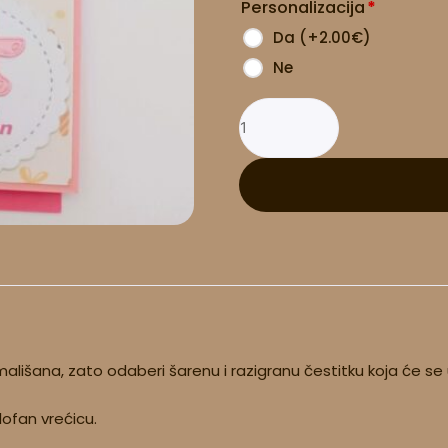
Personalizacija
*
količina
Da
(
+2.00
€
)
Ne
ališana, zato odaberi šarenu i razigranu čestitku koja će se u
lofan vrećicu.