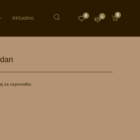
0
0
0
Aktualno
ndan
aj za usporedbu