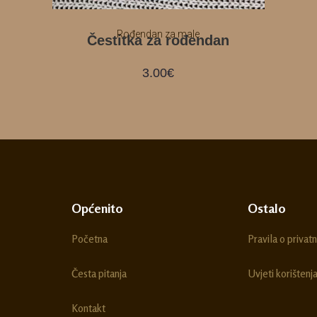
Rođendan za male
Čestitka za rođendan
3.00
€
Općenito
Ostalo
Početna
Pravila o privatn
Česta pitanja
Uvjeti korištenj
Kontakt