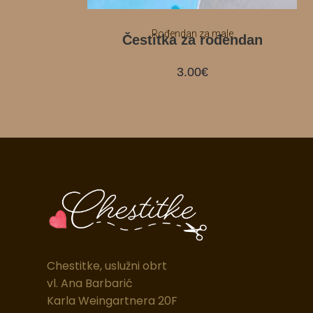
Rođendan za male
Čestitka za rođendan
3.00
€
Chestitke, uslužni obrt
vl. Ana Barbarić
Karla Weingartnera 20F