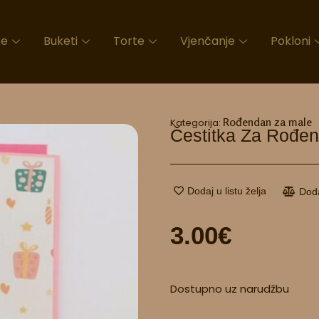
ke
Buketi
Torte
Vjenčanje
Pokloni
Rođendan za male
Kategorija:
Čestitka Za Rođe
Dodaj u listu želja
Dod
3.00
€
Čestitka
Dostupno uz narudžbu
za
rođendan