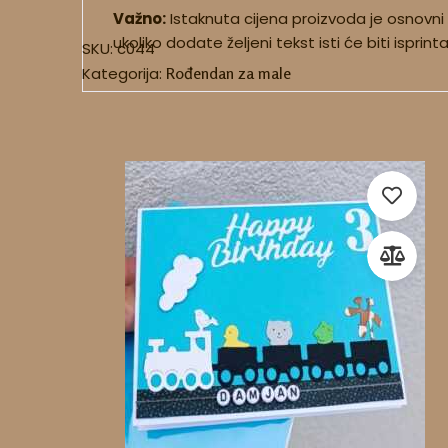
Važno:
Istaknuta cijena proizvoda je osnovni
ukoliko dodate željeni tekst isti će biti isprin
SKU:
c044
Kategorija:
Rođendan za male