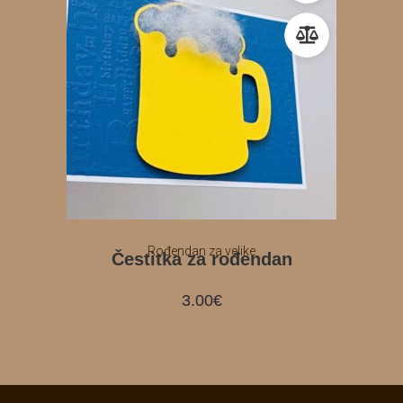
Rođendan za velike
Čestitka za rođendan
3.00
€