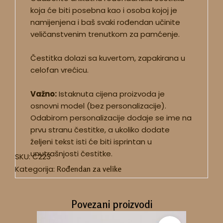
koja će biti posebna kao i osoba kojoj je
namijenjena i baš svaki rođendan učinite
veličanstvenim trenutkom za pamćenje.
Čestitka dolazi sa kuvertom, zapakirana u
celofan vrećicu.
Važno:
Istaknuta cijena proizvoda je
osnovni model (bez personalizacije).
Odabirom personalizacije dodaje se ime na
prvu stranu čestitke, a ukoliko dodate
željeni tekst isti će biti isprintan u
unutrašnjosti čestitke.
SKU:
C223
Kategorija:
Rođendan za velike
Povezani proizvodi