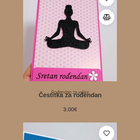
Rođendan za velike
Čestitka za rođendan
3.00
€