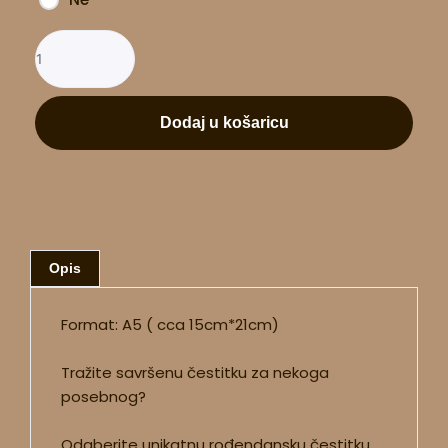
Dodaj u košaricu
Opis
Format: A5 ( cca 15cm*21cm)
Tražite savršenu čestitku za nekoga
posebnog?
Odaberite unikatnu rođendansku čestitku