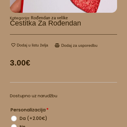
Rođendan za velike
Kategorija:
Čestitka Za Rođendan
Dodaj u listu želja
Dodaj za usporedbu
3.00
€
Čestitka
Dostupno uz narudžbu
za
rođendan
Personalizacija
*
količina
Da
(
+2.00
€
)
Ne