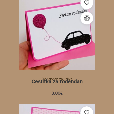
Rođendan za velike
Čestitka za rođendan
3.00
€