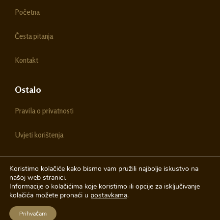
o
g
Početna
o
r
k
a
m
Česta pitanja
Kontakt
Ostalo
Pravila o privatnosti
Uvjeti korištenja
Koristimo kolačiće kako bismo vam pružili najbolje iskustvo na
našoj web stranici.
© 2026 Chestitke | Sva prava pridržava
Informacije o kolačićima koje koristimo ili opcije za isključivanje
kolačića možete pronaći u
postavkama
.
Izrada web stranica
A-Design
Prihvaćam