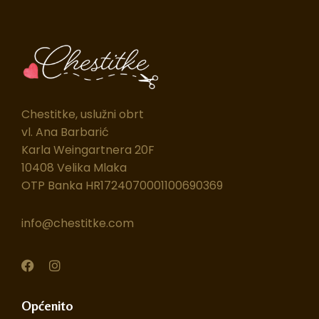
Chestitke, uslužni obrt
vl. Ana Barbarić
Karla Weingartnera 20F
10408 Velika Mlaka
OTP Banka HR1724070001100690369
info@chestitke.com
F
I
a
n
c
s
e
t
Općenito
b
a