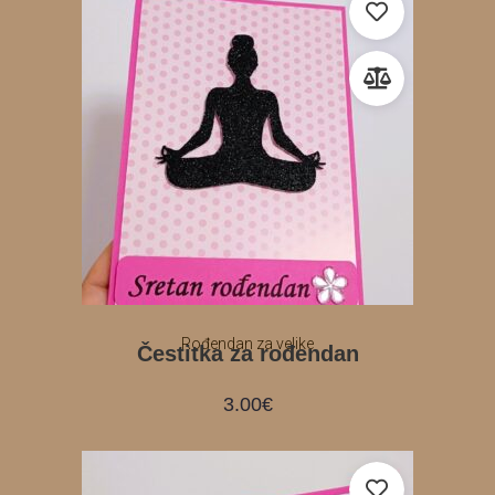
Rođendan za velike
Čestitka za rođendan
3.00
€