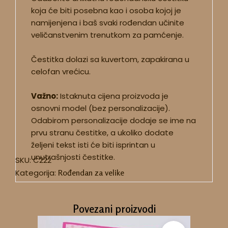
koja će biti posebna kao i osoba kojoj je
namijenjena i baš svaki rođendan učinite
veličanstvenim trenutkom za pamćenje.
Čestitka dolazi sa kuvertom, zapakirana u
celofan vrećicu.
Važno:
Istaknuta cijena proizvoda je
osnovni model (bez personalizacije).
Odabirom personalizacije dodaje se ime na
prvu stranu čestitke, a ukoliko dodate
željeni tekst isti će biti isprintan u
unutrašnjosti čestitke.
SKU:
C222
Kategorija:
Rođendan za velike
Povezani proizvodi