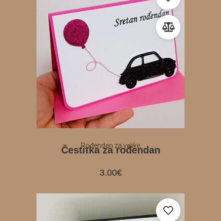
Rođendan za velike
Čestitka za rođendan
3.00
€