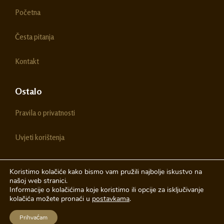
o
g
Početna
o
r
k
a
m
Česta pitanja
Kontakt
Ostalo
Pravila o privatnosti
Uvjeti korištenja
Koristimo kolačiće kako bismo vam pružili najbolje iskustvo na
našoj web stranici.
© 2026 Chestitke | Sva prava pridržava
Informacije o kolačićima koje koristimo ili opcije za isključivanje
kolačića možete pronaći u
postavkama
.
Izrada web stranica
A-Design
Prihvaćam