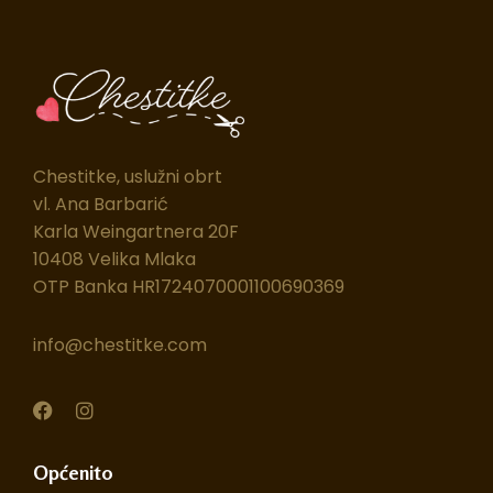
Chestitke, uslužni obrt
vl. Ana Barbarić
Karla Weingartnera 20F
10408 Velika Mlaka
OTP Banka HR1724070001100690369
info@chestitke.com
F
I
a
n
c
s
e
t
Općenito
b
a