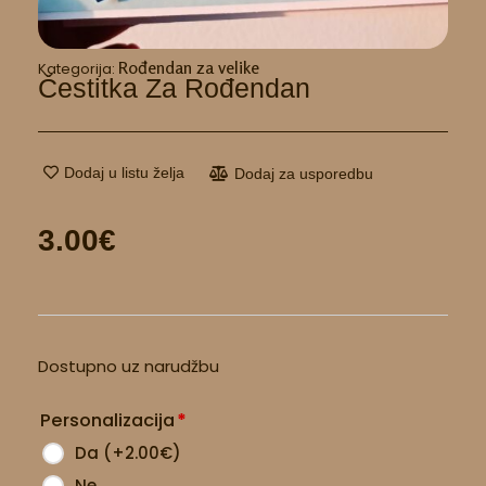
Rođendan za velike
Kategorija:
Čestitka Za Rođendan
Dodaj u listu želja
Dodaj za usporedbu
3.00
€
Čestitka
Dostupno uz narudžbu
za
rođendan
Personalizacija
*
količina
Da
(
+2.00
€
)
Ne