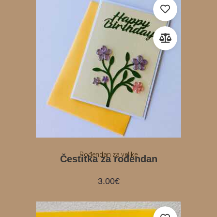
Rođendan za velike
Čestitka za rođendan
3.00
€