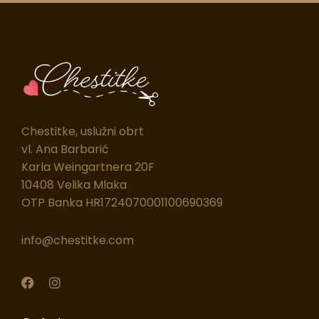
Chestitke, uslužni obrt
vl. Ana Barbarić
Karla Weingartnera 20F
10408 Velika Mlaka
OTP Banka HR1724070001100690369
info@chestitke.com
F
I
a
n
c
s