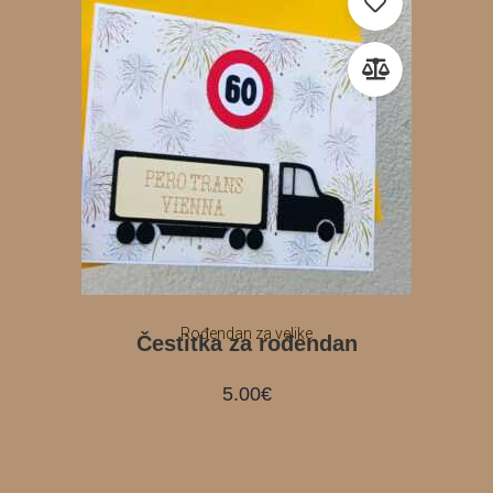
Rođendan za velike
Čestitka za rođendan
5.00
€