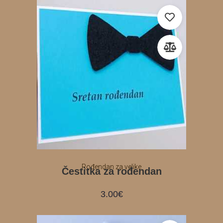
Rođendan za velike
Čestitka za rođendan
3.00
€