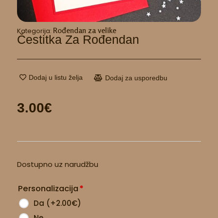
Rođendan za velike
Kategorija:
Čestitka Za Rođendan
Dodaj u listu želja
Dodaj za usporedbu
3.00
€
Čestitka
Dostupno uz narudžbu
za
rođendan
Personalizacija
*
količina
Da
(
+2.00
€
)
Ne