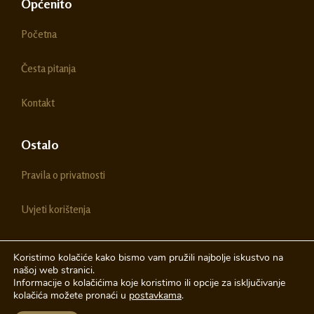
e
t
Općenito
b
a
o
g
Početna
o
r
k
a
m
Česta pitanja
Kontakt
Ostalo
Pravila o privatnosti
Uvjeti korištenja
Koristimo kolačiće kako bismo vam pružili najbolje iskustvo na
našoj web stranici.
© 2026 Chestitke | Sva prava pridržava
Informacije o kolačićima koje koristimo ili opcije za isključivanje
kolačića možete pronaći u
postavkama
.
Izrada web stranica
A-Design