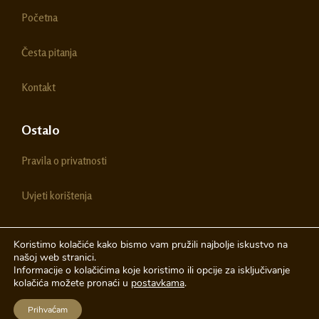
o
g
Početna
o
r
k
a
m
Česta pitanja
Kontakt
Ostalo
Pravila o privatnosti
Uvjeti korištenja
Koristimo kolačiće kako bismo vam pružili najbolje iskustvo na
našoj web stranici.
© 2026 Chestitke | Sva prava pridržava
Informacije o kolačićima koje koristimo ili opcije za isključivanje
kolačića možete pronaći u
postavkama
.
Izrada web stranica
A-Design
Prihvaćam