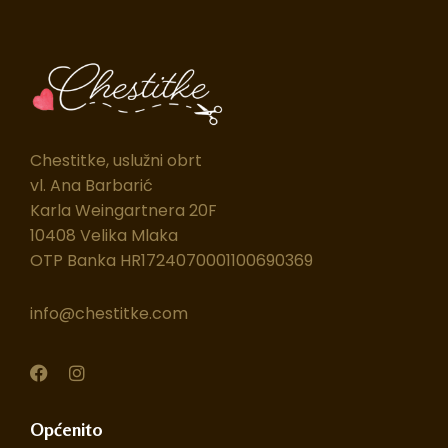
Chestitke, uslužni obrt
vl. Ana Barbarić
Karla Weingartnera 20F
10408 Velika Mlaka
OTP Banka HR1724070001100690369
info@chestitke.com
F
I
a
n
c
s
e
t
Općenito
b
a