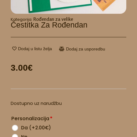
Rođendan za velike
Kategorija:
Čestitka Za Rođendan
Dodaj u listu želja
Dodaj za usporedbu
3.00
€
Čestitka
Dostupno uz narudžbu
za
rođendan
Personalizacija
*
količina
Da
(
+2.00
€
)
Ne