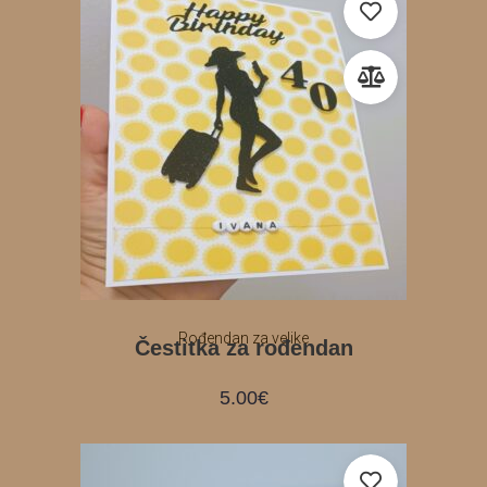
Rođendan za velike
Čestitka za rođendan
5.00
€