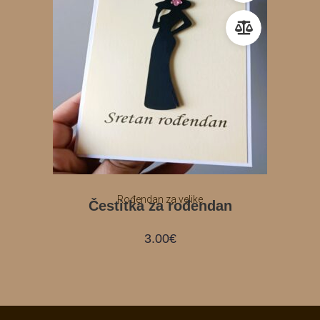
Rođendan za velike
Čestitka za rođendan
3.00
€