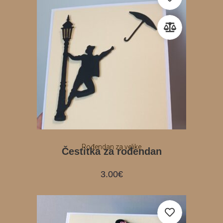
Rođendan za velike
Čestitka za rođendan
3.00
€