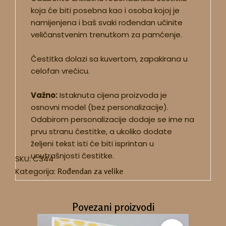
koja će biti posebna kao i osoba kojoj je
namijenjena i baš svaki rođendan učinite
veličanstvenim trenutkom za pamćenje.
Čestitka dolazi sa kuvertom, zapakirana u
celofan vrećicu.
Važno:
Istaknuta cijena proizvoda je
osnovni model (bez personalizacije).
Odabirom personalizacije dodaje se ime na
prvu stranu čestitke, a ukoliko dodate
željeni tekst isti će biti isprintan u
unutrašnjosti čestitke.
SKU:
C344
Kategorija:
Rođendan za velike
Povezani proizvodi