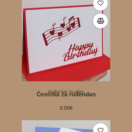
Rođendan za velike
Čestitka za rođendan
3.00
€