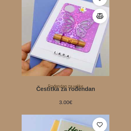
Rođendan za velike
Čestitka za rođendan
3.00
€