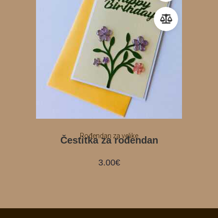
Rođendan za velike
Čestitka za rođendan
3.00
€