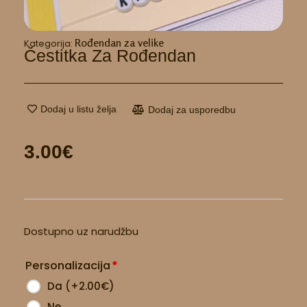
Rođendan za velike
Kategorija:
Čestitka Za Rođendan
Dodaj u listu želja
Dodaj za usporedbu
3.00
€
Čestitka
Dostupno uz narudžbu
za
rođendan
Personalizacija
*
količina
Da
(
+2.00
€
)
Ne