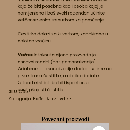
koja će biti posebna kao i osoba kojoj je
namijenjena i baš svaki rođendan učinite
veličanstvenim trenutkom za pamćenje.
Čestitka dolazi sa kuvertom, zapakirana u
celofan vrećicu.
Važno:
Istaknuta cijena proizvoda je
osnovni model (bez personalizacije).
Odabirom personalizacije dodaje se ime na
prvu stranu čestitke, a ukoliko dodate
željeni tekst isti će biti isprintan u
unutrašnjosti čestitke.
SKU:
C357
Kategorija:
Rođendan za velike
Povezani proizvodi