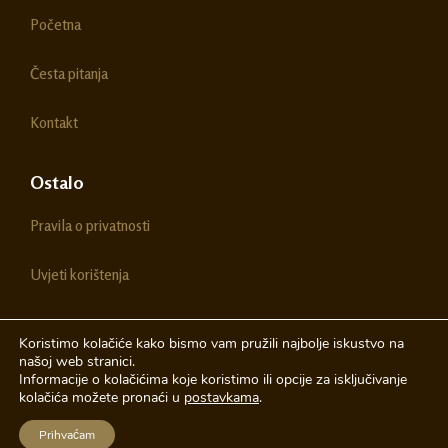
o
g
Početna
o
r
k
a
m
Česta pitanja
Kontakt
Ostalo
Pravila o privatnosti
Uvjeti korištenja
Koristimo kolačiće kako bismo vam pružili najbolje iskustvo na
našoj web stranici.
© 2026 Chestitke | Sva prava pridržava
Informacije o kolačićima koje koristimo ili opcije za isključivanje
kolačića možete pronaći u
postavkama
.
Izrada web stranica
A-Design
Prihvaćam