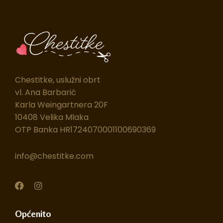
Chestitke, uslužni obrt
vl. Ana Barbarić
Karla Weingartnera 20F
10408 Velika Mlaka
OTP Banka HR1724070001100690369
info@chestitke.com
F
I
a
n
c
s
e
t
Općenito
b
a