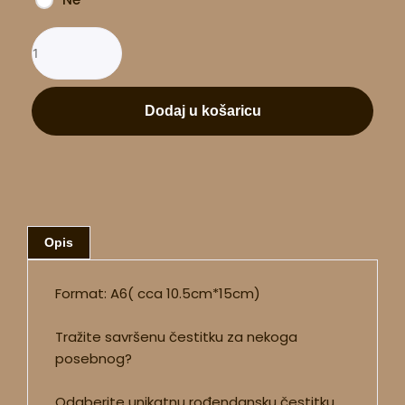
Dodaj u košaricu
Opis
Format: A6( cca 10.5cm*15cm)
Tražite savršenu čestitku za nekoga
posebnog?
Odaberite unikatnu rođendansku čestitku