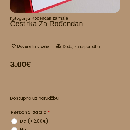
Rođendan za male
Kategorija:
Čestitka Za Rođendan
Dodaj u listu želja
Dodaj za usporedbu
3.00
€
Čestitka
Dostupno uz narudžbu
za
rođendan
Personalizacija
*
količina
Da
(
+2.00
€
)
Ne