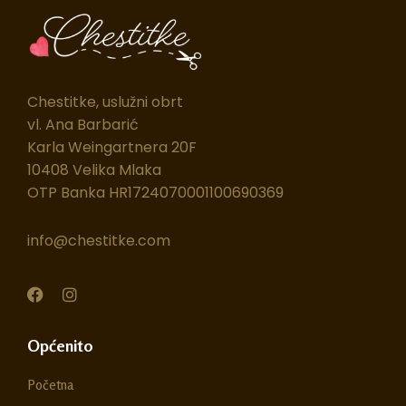
Chestitke, uslužni obrt
vl. Ana Barbarić
Karla Weingartnera 20F
10408 Velika Mlaka
OTP Banka HR1724070001100690369
info@chestitke.com
F
I
a
n
c
s
e
t
Općenito
b
a
o
g
Početna
o
r