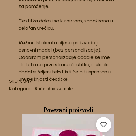
za pamćenje.
Čestitka dolazi sa kuvertom, zapakirana u
celofan vrećicu.
Važno:
Istaknuta cijena proizvoda je
osnovni model (bez personalizacije).
Odabirom personalizacije dodaje se ime
djeteta na prvu stranu čestitke, a ukoliko
dodate željeni tekst isti će biti isprintan u
unutrašnjosti čestitke.
SKU:
C047
Kategorija:
Rođendan za male
Povezani proizvodi