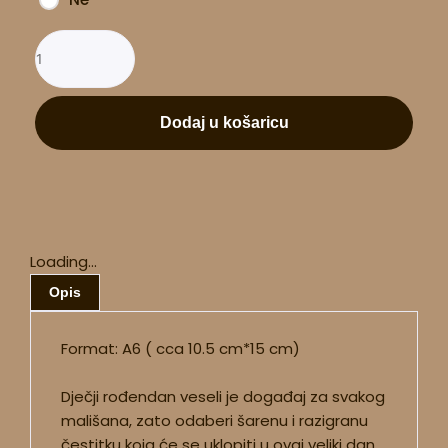
Dodaj u košaricu
Loading...
Opis
Format: A6 ( cca 10.5 cm*15 cm)
Dječji rođendan veseli je događaj za svakog
mališana, zato odaberi šarenu i razigranu
čestitku koja će se uklopiti u ovaj veliki dan