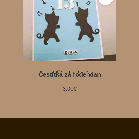
Rođendan za male
Čestitka za rođendan
3.00
€