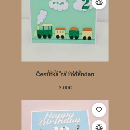
Rođendan za male
Čestitka za rođendan
3.00
€