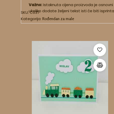
Važno:
Istaknuta cijena proizvoda je osnovni
ukoliko dodate željeni tekst isti će biti isprin
SKU:
C037
Kategorija:
Rođendan za male