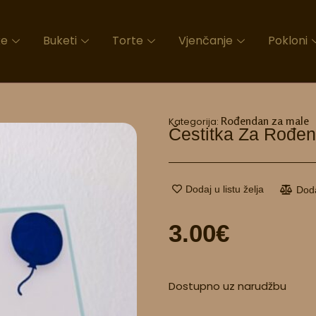
ke
Buketi
Torte
Vjenčanje
Pokloni
Rođendan za male
Kategorija:
Čestitka Za Rođe
Dodaj u listu želja
Dod
3.00
€
Čestitka
Dostupno uz narudžbu
za
rođendan