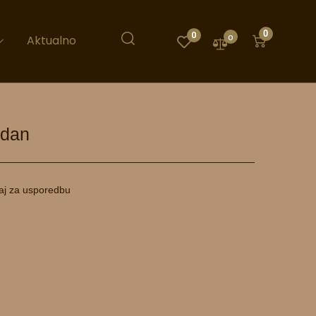
0
0
0
Aktualno
ndan
aj za usporedbu