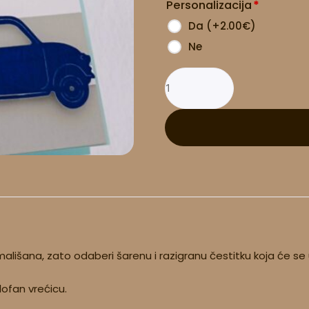
Personalizacija
*
količina
Da
(
+2.00
€
)
Ne
ališana, zato odaberi šarenu i razigranu čestitku koja će se u
lofan vrećicu.