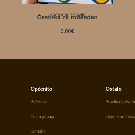
Rođendan za male
Čestitka za rođendan
3.00
€
Općenito
Ostalo
Početna
Pravila o privatn
Česta pitanja
Uvjeti korištenj
Kontakt