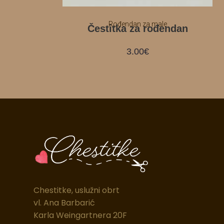
Rođendan za male
Čestitka za rođendan
3.00
€
Chestitke, uslužni obrt
vl. Ana Barbarić
Karla Weingartnera 20F