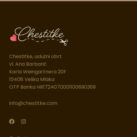
Chestitke, uslužni obrt
vl. Ana Barbarić
Karla Weingartnera 20F
10408 Velika Mlaka
OTP Banka HR1724070001100690369
info@chestitke.com
F
I
a
n
c
s