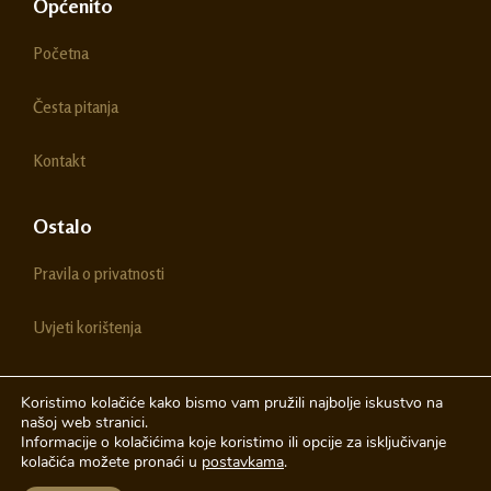
e
t
Općenito
b
a
o
g
Početna
o
r
k
a
m
Česta pitanja
Kontakt
Ostalo
Pravila o privatnosti
Uvjeti korištenja
Koristimo kolačiće kako bismo vam pružili najbolje iskustvo na
našoj web stranici.
© 2026 Chestitke | Sva prava pridržava
Informacije o kolačićima koje koristimo ili opcije za isključivanje
kolačića možete pronaći u
postavkama
.
Izrada web stranica
A-Design