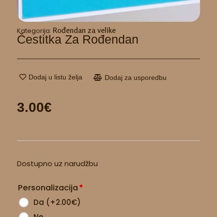
Rođendan za velike
Kategorija:
Čestitka Za Rođendan
Dodaj u listu želja
Dodaj za usporedbu
3.00
€
Čestitka
Dostupno uz narudžbu
za
rođendan
Personalizacija
*
količina
Da
(
+2.00
€
)
Ne