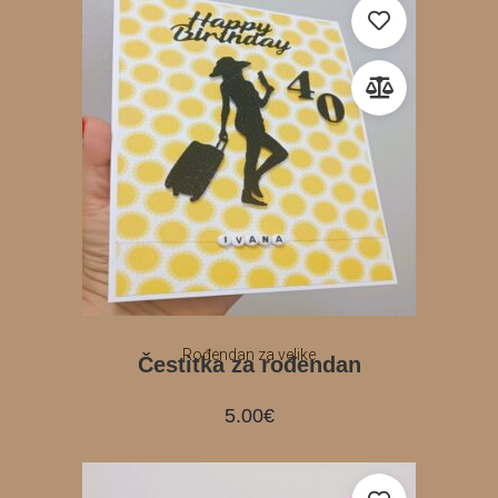
Rođendan za velike
Čestitka za rođendan
5.00
€