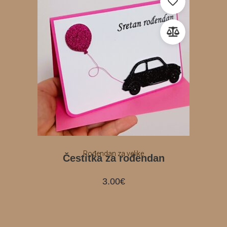
Rođendan za velike
Čestitka za rođendan
3.00
€