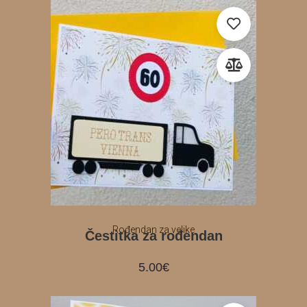
Rođendan za velike
Čestitka za rođendan
5.00
€