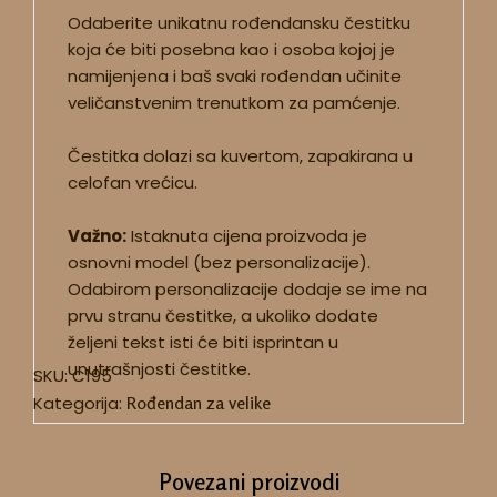
Odaberite unikatnu rođendansku čestitku
koja će biti posebna kao i osoba kojoj je
namijenjena i baš svaki rođendan učinite
veličanstvenim trenutkom za pamćenje.
Čestitka dolazi sa kuvertom, zapakirana u
celofan vrećicu.
Važno:
Istaknuta cijena proizvoda je
osnovni model (bez personalizacije).
Odabirom personalizacije dodaje se ime na
prvu stranu čestitke, a ukoliko dodate
željeni tekst isti će biti isprintan u
unutrašnjosti čestitke.
SKU:
C195
Kategorija:
Rođendan za velike
Povezani proizvodi