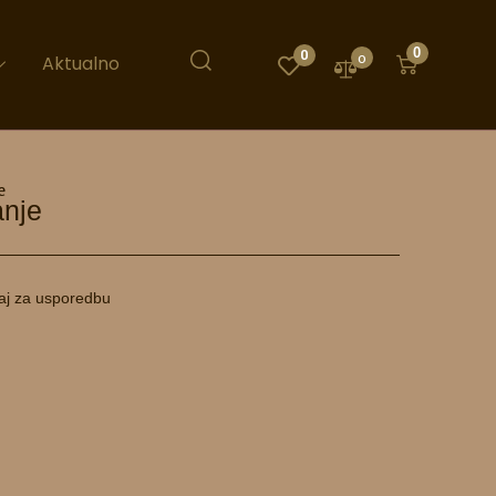
0
0
0
Aktualno
e
anje
aj za usporedbu