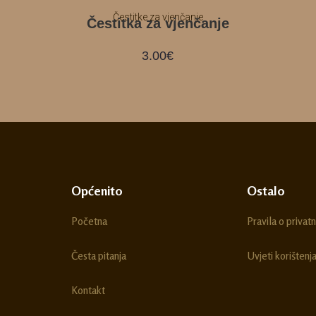
Čestitke za vjenčanje
Čestitka za vjenčanje
3.00
€
Općenito
Ostalo
Početna
Pravila o privatn
Česta pitanja
Uvjeti korištenj
Kontakt