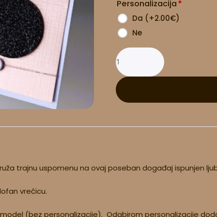
Personalizacija
*
količina
Da
(
+2.00
€
)
Ne
 pruža trajnu uspomenu na ovaj poseban događaj ispunjen ljub
lofan vrećicu.
 model (bez personalizacije). Odabirom personalizacije dodaj