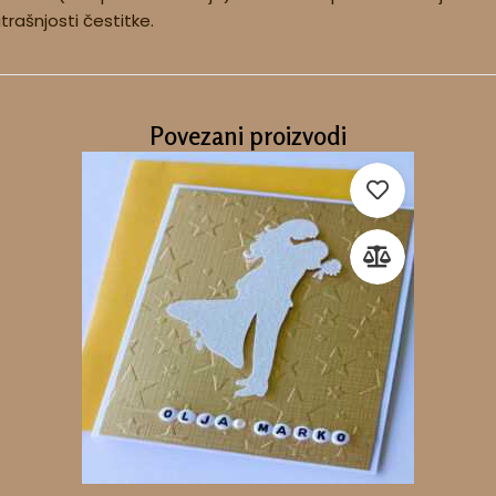
utrašnjosti čestitke.
Povezani proizvodi