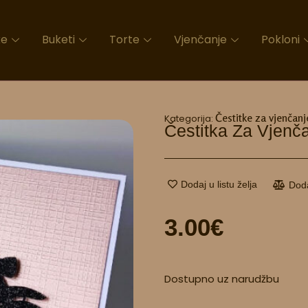
ke
Buketi
Torte
Vjenčanje
Pokloni
Čestitke za vjenčanj
Kategorija:
Čestitka Za Vjenč
Dodaj u listu želja
Dod
3.00
€
Čestitka
Dostupno uz narudžbu
za
vjenčanje