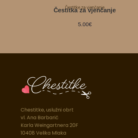
Čestitke za vjenčanje
Čestitka za vjenčanje
5.00
€
Chestitke, uslužni obrt
vl. Ana Barbarić
Karla Weingartnera 20F
10408 Velika Mlaka