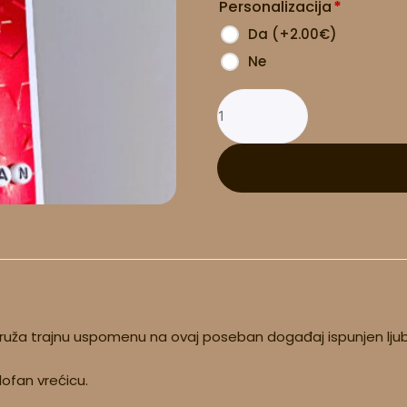
Personalizacija
*
količina
Da
(
+2.00
€
)
Ne
 pruža trajnu uspomenu na ovaj poseban događaj ispunjen ljub
lofan vrećicu.