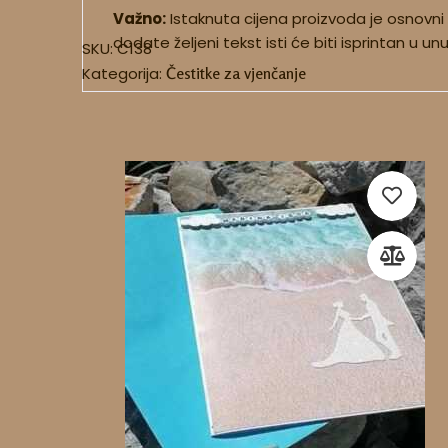
Važno:
Istaknuta cijena proizvoda je osnovni
dodate željeni tekst isti će biti isprintan u un
SKU:
C138
Kategorija:
Čestitke za vjenčanje