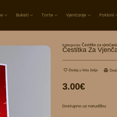
ke
Buketi
Torte
Vjenčanje
Pokloni
Čestitke za vjenčanj
Kategorija:
Čestitka Za Vjenč
Dodaj u listu želja
Dod
3.00
€
Čestitka
Dostupno uz narudžbu
za
vjenčanje