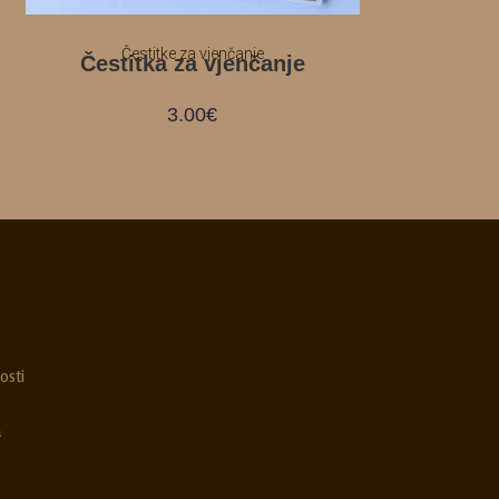
Čestitke za vjenčanje
Čestitka za vjenčanje
3.00
€
osti
a