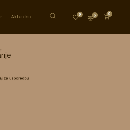
0
0
0
Aktualno
e
anje
aj za usporedbu