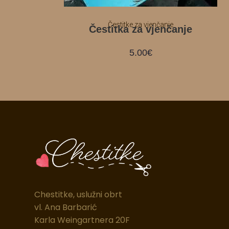
Čestitke za vjenčanje
Čestitka za vjenčanje
5.00
€
Chestitke, uslužni obrt
vl. Ana Barbarić
Karla Weingartnera 20F