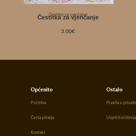
Čestitke za vjenčanje
Čestitka za vjenčanje
3.00
€
Općenito
Ostalo
Početna
Pravila o privatn
Česta pitanja
Uvjeti korištenj
Kontakt