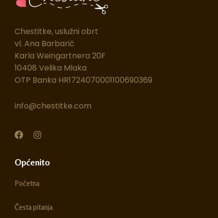
Chestitke, uslužni obrt
vl. Ana Barbarić
Karla Weingartnera 20F
10408 Velika Mlaka
OTP Banka HR1724070001100690369
info@chestitke.com
F
I
a
n
c
s
e
t
Općenito
b
a
o
g
Početna
o
r
k
a
m
Česta pitanja