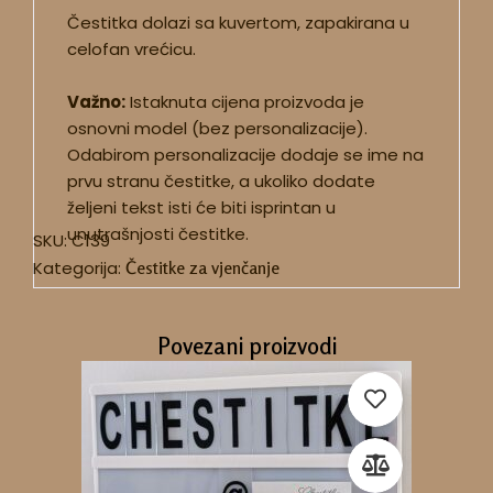
Čestitka dolazi sa kuvertom, zapakirana u
celofan vrećicu.
Važno:
Istaknuta cijena proizvoda je
osnovni model (bez personalizacije).
Odabirom personalizacije dodaje se ime na
prvu stranu čestitke, a ukoliko dodate
željeni tekst isti će biti isprintan u
unutrašnjosti čestitke.
SKU:
C139
Kategorija:
Čestitke za vjenčanje
Povezani proizvodi