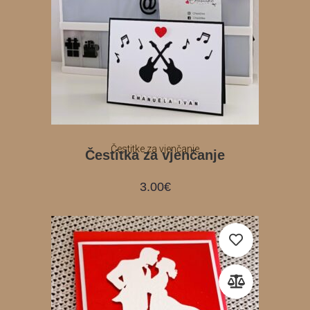
Čestitke za vjenčanje
Čestitka za vjenčanje
3.00
€