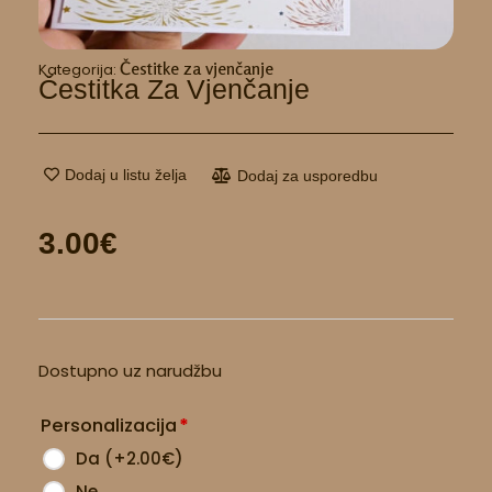
Čestitke za vjenčanje
Kategorija:
Čestitka Za Vjenčanje
Dodaj u listu želja
Dodaj za usporedbu
3.00
€
Čestitka
Dostupno uz narudžbu
za
vjenčanje
Personalizacija
*
količina
Da
(
+2.00
€
)
Ne