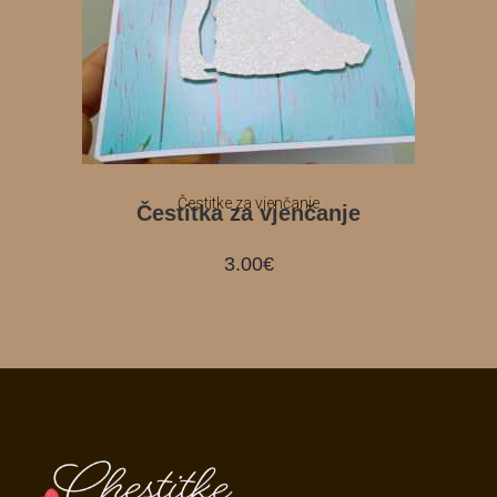
Čestitke za vjenčanje
Čestitka za vjenčanje
3.00
€