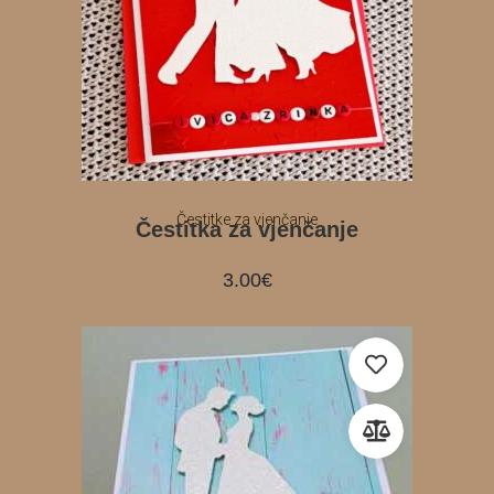
Čestitke za vjenčanje
Čestitka za vjenčanje
3.00
€