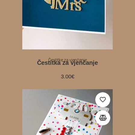
Čestitke za vjenčanje
Čestitka za vjenčanje
3.00
€