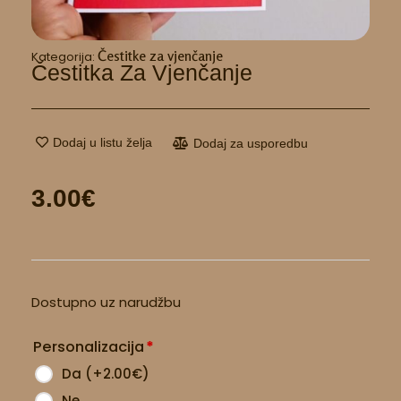
Čestitke za vjenčanje
Kategorija:
Čestitka Za Vjenčanje
Dodaj u listu želja
Dodaj za usporedbu
3.00
€
Čestitka
Dostupno uz narudžbu
za
vjenčanje
Personalizacija
*
količina
Da
(
+2.00
€
)
Ne