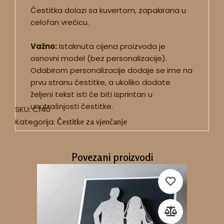
Čestitka dolazi sa kuvertom, zapakirana u
celofan vrećicu.
Važno:
Istaknuta cijena proizvoda je
osnovni model (bez personalizacije).
Odabirom personalizacije dodaje se ime na
prvu stranu čestitke, a ukoliko dodate
željeni tekst isti će biti isprintan u
unutrašnjosti čestitke.
SKU:
C140
Kategorija:
Čestitke za vjenčanje
Povezani proizvodi