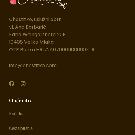
Chestitke, uslužni obrt
vl. Ana Barbarić
Karla Weingartnera 20F
10408 Velika Mlaka
OTP Banka HR1724070001100690369
info@chestitke.com
F
I
a
n
c
s
e
t
Općenito
b
a
o
g
Početna
o
r
k
a
m
Česta pitanja