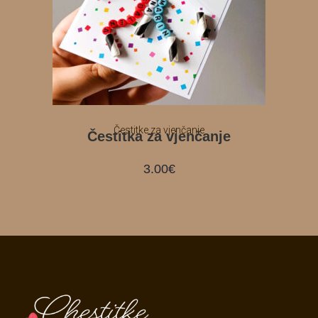
Čestitke za vjenčanje
Čestitka za vjenčanje
3.00
€