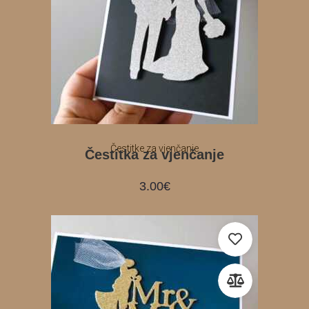
Čestitke za vjenčanje
Čestitka za vjenčanje
3.00
€