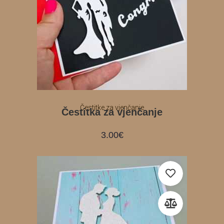
Čestitke za vjenčanje
Čestitka za vjenčanje
3.00
€