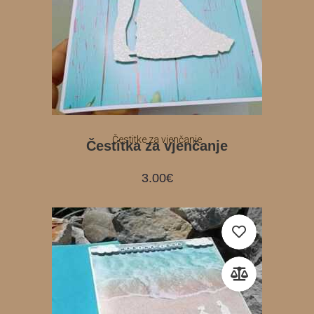
Čestitke za vjenčanje
Čestitka za vjenčanje
3.00
€