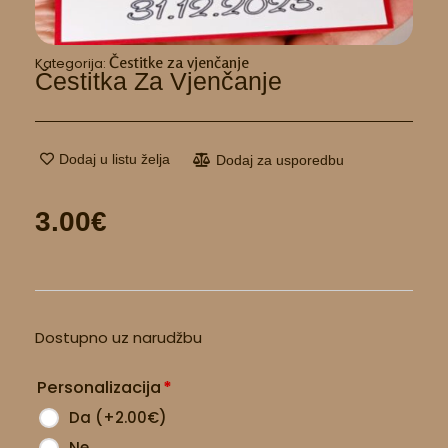
Čestitke za vjenčanje
Kategorija:
Čestitka Za Vjenčanje
Dodaj u listu želja
Dodaj za usporedbu
3.00
€
Čestitka
Dostupno uz narudžbu
za
vjenčanje
Personalizacija
*
količina
Da
(
+2.00
€
)
Ne