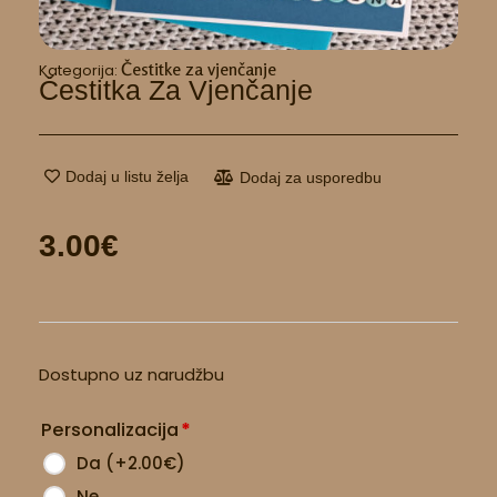
Čestitke za vjenčanje
Kategorija:
Čestitka Za Vjenčanje
Dodaj u listu želja
Dodaj za usporedbu
3.00
€
Čestitka
Dostupno uz narudžbu
za
vjenčanje
Personalizacija
*
količina
Da
(
+2.00
€
)
Ne