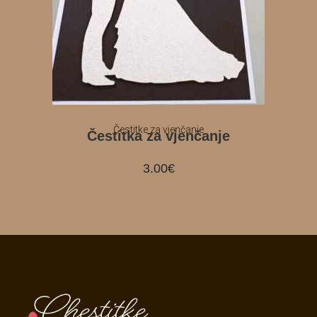
Čestitke za vjenčanje
Čestitka za vjenčanje
3.00
€