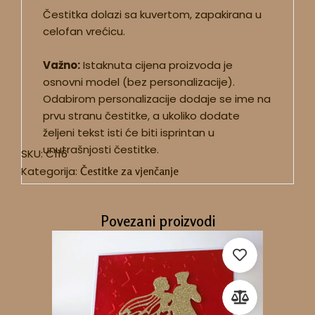
Čestitka dolazi sa kuvertom, zapakirana u
celofan vrećicu.
Važno:
Istaknuta cijena proizvoda je
osnovni model (bez personalizacije).
Odabirom personalizacije dodaje se ime na
prvu stranu čestitke, a ukoliko dodate
željeni tekst isti će biti isprintan u
unutrašnjosti čestitke.
SKU:
C116
Kategorija:
Čestitke za vjenčanje
Povezani proizvodi