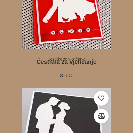
Čestitke za vjenčanje
Čestitka za vjenčanje
3.00
€