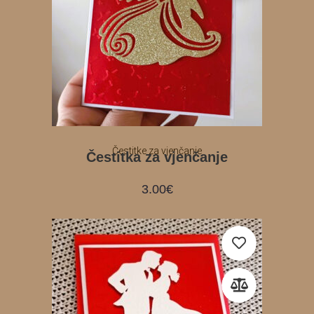
Čestitke za vjenčanje
Čestitka za vjenčanje
3.00
€