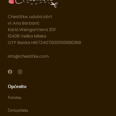
Chestitke, uslužni obrt
vl. Ana Barbarić
Karla Weingartnera 20F
10408 Velika Mlaka
OTP Banka HR1724070001100690369
info@chestitke.com
F
I
a
n
c
s
e
t
Općenito
b
a
o
g
Početna
o
r
k
a
m
Česta pitanja