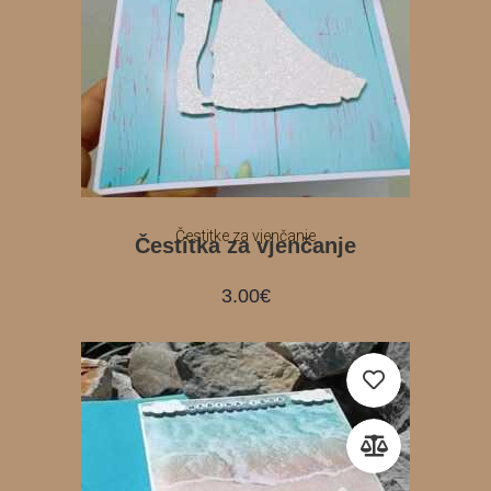
Čestitke za vjenčanje
Čestitka za vjenčanje
3.00
€