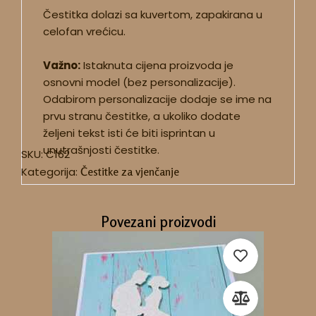
Čestitka dolazi sa kuvertom, zapakirana u
celofan vrećicu.
Važno:
Istaknuta cijena proizvoda je
osnovni model (bez personalizacije).
Odabirom personalizacije dodaje se ime na
prvu stranu čestitke, a ukoliko dodate
željeni tekst isti će biti isprintan u
unutrašnjosti čestitke.
SKU:
C162
Kategorija:
Čestitke za vjenčanje
Povezani proizvodi