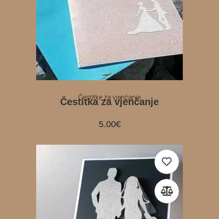
Čestitke za vjenčanje
Čestitka za vjenčanje
5.00
€