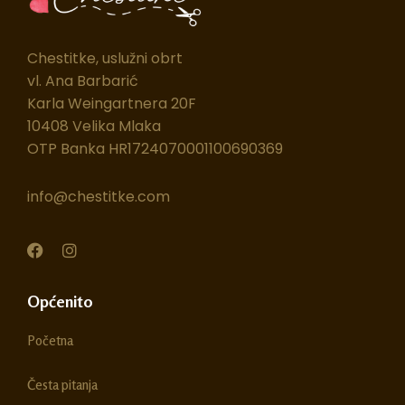
Chestitke, uslužni obrt
vl. Ana Barbarić
Karla Weingartnera 20F
10408 Velika Mlaka
OTP Banka HR1724070001100690369
info@chestitke.com
F
I
a
n
c
s
e
t
Općenito
b
a
o
g
Početna
o
r
k
a
m
Česta pitanja