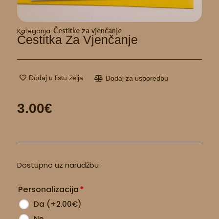
Čestitke za vjenčanje
Kategorija:
Čestitka Za Vjenčanje
Dodaj u listu želja
Dodaj za usporedbu
3.00
€
Čestitka
Dostupno uz narudžbu
za
vjenčanje
Personalizacija
*
količina
Da
(
+2.00
€
)
Ne