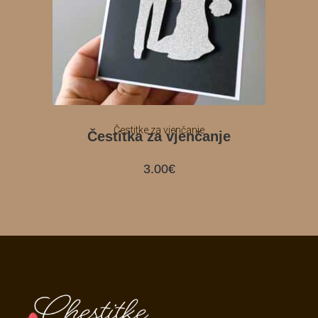
Čestitke za vjenčanje
Čestitka za vjenčanje
3.00
€