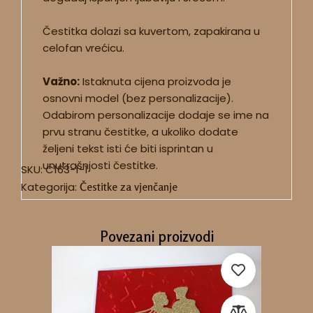
Čestitka dolazi sa kuvertom, zapakirana u
celofan vrećicu.
Važno:
Istaknuta cijena proizvoda je
osnovni model (bez personalizacije).
Odabirom personalizacije dodaje se ime na
prvu stranu čestitke, a ukoliko dodate
željeni tekst isti će biti isprintan u
unutrašnjosti čestitke.
SKU:
C163-1-1
Kategorija:
Čestitke za vjenčanje
Povezani proizvodi