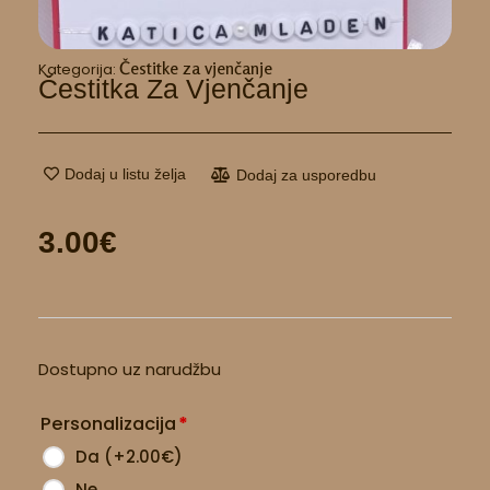
Čestitke za vjenčanje
Kategorija:
Čestitka Za Vjenčanje
Dodaj u listu želja
Dodaj za usporedbu
3.00
€
Čestitka
Dostupno uz narudžbu
za
vjenčanje
Personalizacija
*
količina
Da
(
+2.00
€
)
Ne