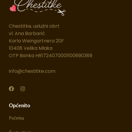
Chestitke, uslužni obrt
vl. Ana Barbarić
Karla Weingartnera 20F
10408 Velika Mlaka
OTP Banka HR1724070001100690369
info@chestitke.com
F
I
a
n
c
s
e
t
Općenito
b
a
o
g
Početna
o
r
k
a
m