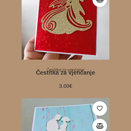
Čestitke za vjenčanje
Čestitka za vjenčanje
3.00
€