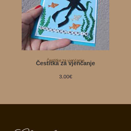
Čestitke za vjenčanje
Čestitka za vjenčanje
3.00
€