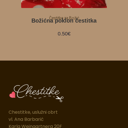
Čestitke za Božić
Božićna poklon čestitka
0.50
€
Chestitke, uslužni obrt
vl. Ana Barbarić
Karla Weingartnera 20F