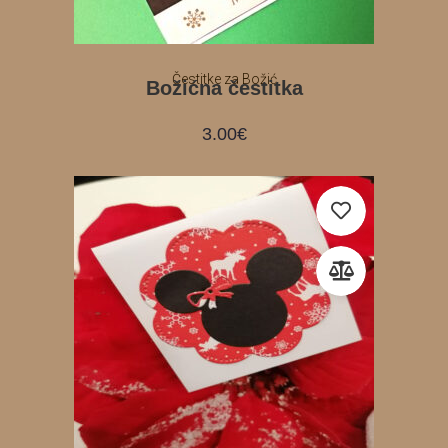
Čestitke za Božić
Božićna čestitka
3.00
€