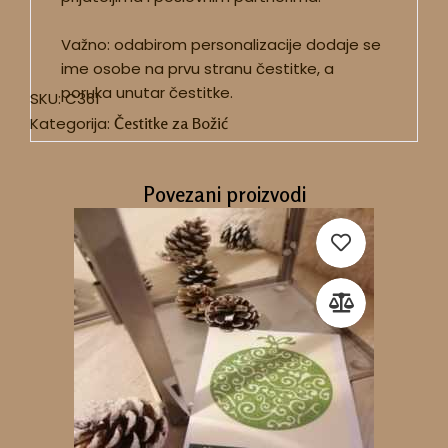
Važno: odabirom personalizacije dodaje se
ime osobe na prvu stranu čestitke, a
poruka unutar čestitke.
SKU:
C361
Kategorija:
Čestitke za Božić
Povezani proizvodi