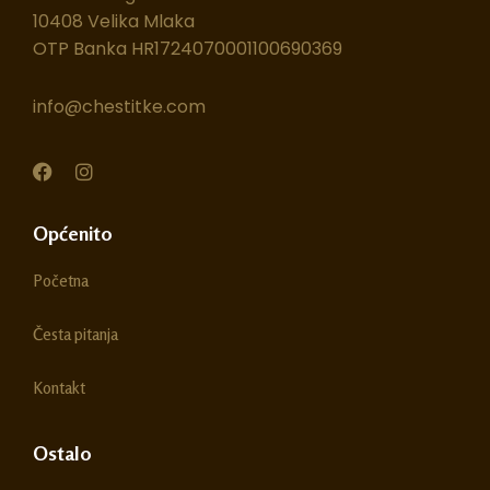
10408 Velika Mlaka
OTP Banka HR1724070001100690369
info@chestitke.com
F
I
a
n
c
s
e
t
Općenito
b
a
o
g
Početna
o
r
k
a
m
Česta pitanja
Kontakt
Ostalo