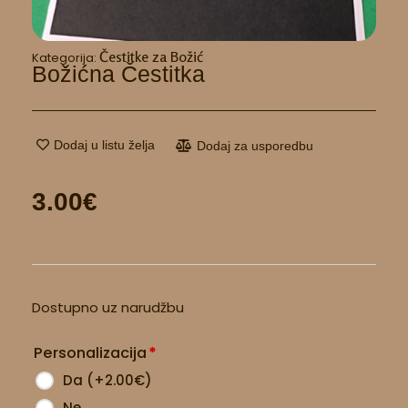
Čestitke za Božić
Kategorija:
Božićna Čestitka
Dodaj u listu želja
Dodaj za usporedbu
3.00
€
Božićna
Dostupno uz narudžbu
čestitka
količina
Personalizacija
*
Da
(
+2.00
€
)
Ne