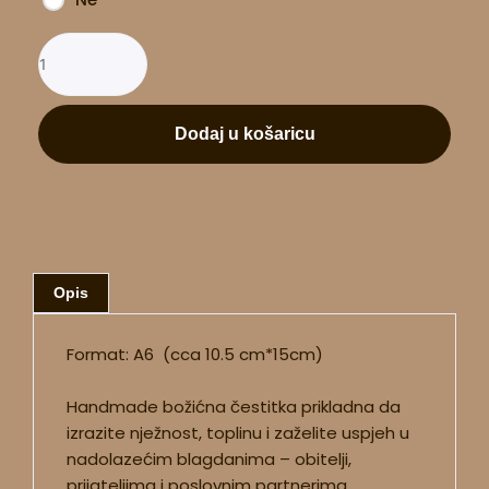
Dodaj u košaricu
Opis
Format: A6 (cca 10.5 cm*15cm)
Handmade božićna čestitka prikladna da
izrazite nježnost, toplinu i zaželite uspjeh u
nadolazećim blagdanima – obitelji,
prijateljima i poslovnim partnerima.