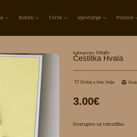
ke
Buketi
Torte
Vjenčanje
Pokloni
Ostalo
Kategorija:
Čestitka Hvala
Dodaj u listu želja
Dod
3.00
€
Čestitka
Dostupno uz narudžbu
Hvala
količina