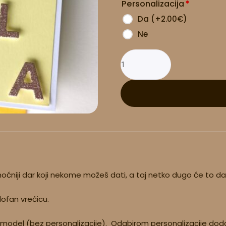
Personalizacija
*
Da
(
+2.00
€
)
Ne
najmoćniji dar koji nekome možeš dati, a taj netko dugo će to d
lofan vrećicu.
 model (bez personalizacije). Odabirom personalizacije dodaj