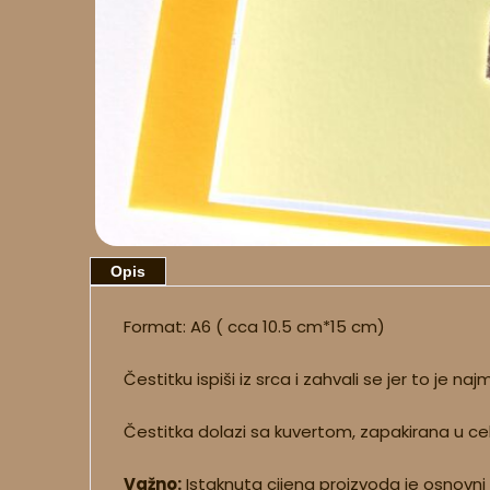
Opis
Format: A6 ( cca 10.5 cm*15 cm)
Čestitku ispiši iz srca i zahvali se jer to je 
Čestitka dolazi sa kuvertom, zapakirana u ce
Važno:
Istaknuta cijena proizvoda je osnovni