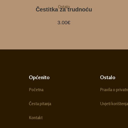
Ostalo
Čestitka za trudnoću
3.00
€
Općenito
Ostalo
Početna
Pravila o privatn
Česta pitanja
Uvjeti korištenj
Kontakt