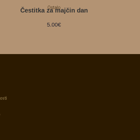
Ostalo
Čestitka za majčin dan
5.00
€
osti
a