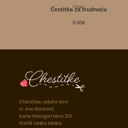
Ostalo
Čestitka za trudnoću
3.00
€
Chestitke, uslužni obrt
vl. Ana Barbarić
Karla Weingartnera 20F
10408 Velika Mlaka