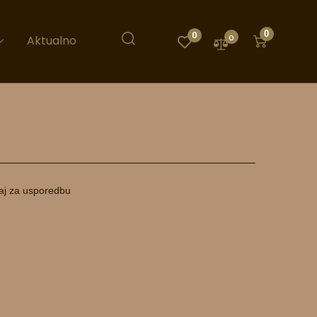
0
0
0
Aktualno
aj za usporedbu