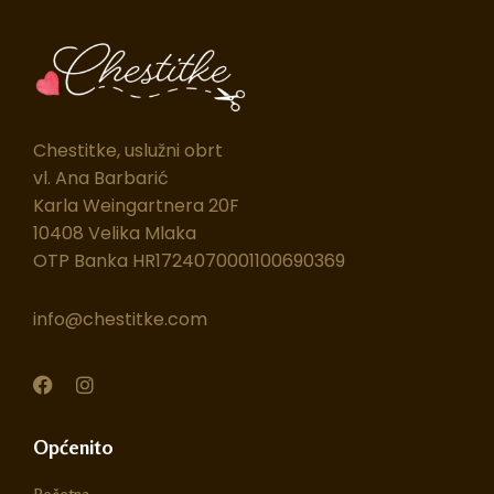
Chestitke, uslužni obrt
vl. Ana Barbarić
Karla Weingartnera 20F
10408 Velika Mlaka
OTP Banka HR1724070001100690369
info@chestitke.com
F
I
a
n
c
s
e
t
Općenito
b
a
o
g