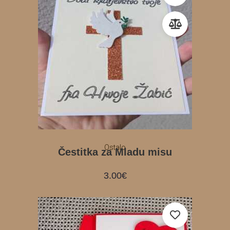
Ostalo
Čestitka za Mladu misu
3.00
€