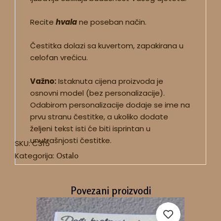
Recite
hvala
ne poseban način.
Čestitka dolazi sa kuvertom, zapakirana u
celofan vrećicu.
Važno:
Istaknuta cijena proizvoda je
osnovni model (bez personalizacije).
Odabirom personalizacije dodaje se ime na
prvu stranu čestitke, a ukoliko dodate
željeni tekst isti će biti isprintan u
unutrašnjosti čestitke.
SKU:
C315
Kategorija:
Ostalo
Povezani proizvodi