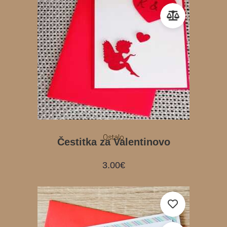
Ostalo
Čestitka za Valentinovo
3.00
€