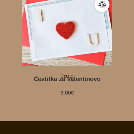
Ostalo
Čestitka za Valentinovo
3.00
€