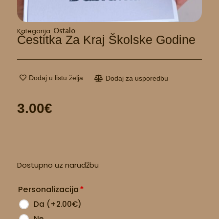
Ostalo
Kategorija:
Čestitka Za Kraj Školske Godine
Dodaj u listu želja
Dodaj za usporedbu
3.00
€
Čestitka
Dostupno uz narudžbu
za
kraj
Personalizacija
*
školske
godine
Da
(
+2.00
€
)
količina
Ne