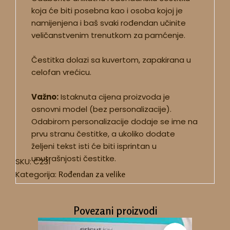
koja će biti posebna kao i osoba kojoj je
namijenjena i baš svaki rođendan učinite
veličanstvenim trenutkom za pamćenje.
Čestitka dolazi sa kuvertom, zapakirana u
celofan vrećicu.
Važno:
Istaknuta cijena proizvoda je
osnovni model (bez personalizacije).
Odabirom personalizacije dodaje se ime na
prvu stranu čestitke, a ukoliko dodate
željeni tekst isti će biti isprintan u
unutrašnjosti čestitke.
SKU:
C231
Kategorija:
Rođendan za velike
Povezani proizvodi