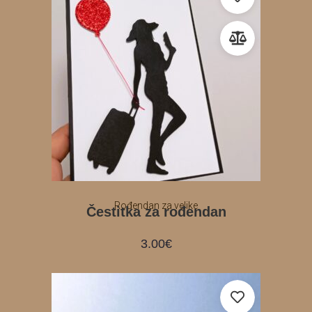
Rođendan za velike
Čestitka za rođendan
3.00
€