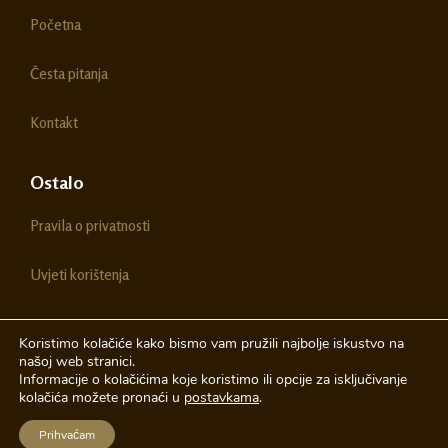
o
g
Početna
o
r
k
a
m
Česta pitanja
Kontakt
Ostalo
Pravila o privatnosti
Uvjeti korištenja
Koristimo kolačiće kako bismo vam pružili najbolje iskustvo na
našoj web stranici.
© 2026 Chestitke | Sva prava pridržava
Informacije o kolačićima koje koristimo ili opcije za isključivanje
kolačića možete pronaći u
postavkama
.
Izrada web stranica
A-Design
Prihvaćam