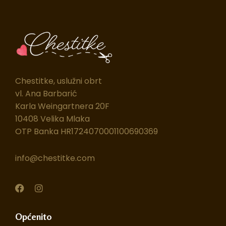
Chestitke, uslužni obrt
vl. Ana Barbarić
Karla Weingartnera 20F
10408 Velika Mlaka
OTP Banka HR1724070001100690369
info@chestitke.com
F
I
a
n
c
s
e
t
Općenito
b
a