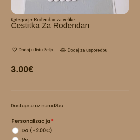
Rođendan za velike
Kategorija:
Čestitka Za Rođendan
Dodaj u listu želja
Dodaj za usporedbu
3.00
€
Čestitka
Dostupno uz narudžbu
za
rođendan
Personalizacija
*
količina
Da
(
+2.00
€
)
Ne