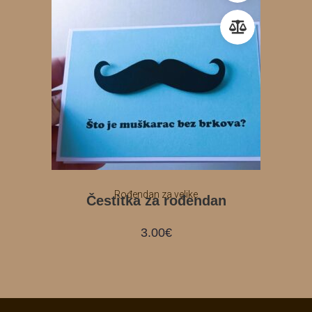
Rođendan za velike
Čestitka za rođendan
3.00
€