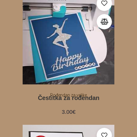
Rođendan za velike
Čestitka za rođendan
3.00
€