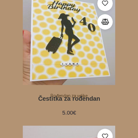
Rođendan za velike
Čestitka za rođendan
5.00
€