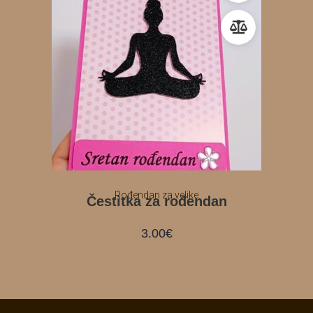
Rođendan za velike
Čestitka za rođendan
3.00
€