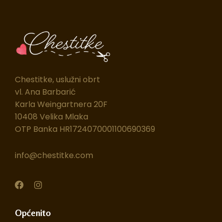
Chestitke, uslužni obrt
vl. Ana Barbarić
Karla Weingartnera 20F
10408 Velika Mlaka
OTP Banka HR1724070001100690369
info@chestitke.com
F
I
a
n
c
s
e
t
Općenito
b
a