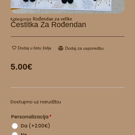
Rođendan za velike
Kategorija:
Čestitka Za Rođendan
Dodaj u listu želja
Dodaj za usporedbu
5.00
€
Čestitka
Dostupno uz narudžbu
za
rođendan
Personalizacija
*
količina
Da
(
+2.00
€
)
Ne