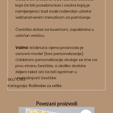
koja će biti posebna kao i osoba kojoj je
namijenjena i baš svaki rođendan učinite
veličanstvenim trenutkom za pamćenje.
Čestitka dolazi sa kuvertom, zapakirana u
celofan vrećicu.
Važno:
Istaknuta cijena proizvoda je
osnovni model (bez personalizacije).
Odabirom personalizacije dodaje se ime na
prvu stranu čestitke, a ukoliko dodate
željeni tekst isti će biti isprintan u
unutrašnjosti čestitke.
SKU:
C193
Kategorija:
Rođendan za velike
Povezani proizvodi