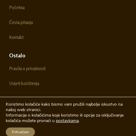
o
g
Početna
o
r
k
a
m
Česta pitanja
Kontakt
Ostalo
Pravila o privatnosti
Uvjeti korištenja
Koristimo kolačiće kako bismo vam pružili najbolje iskustvo na
našoj web stranici.
© 2026 Chestitke | Sva prava pridržava
Informacije o kolačićima koje koristimo ili opcije za isključivanje
kolačića možete pronaći u
postavkama
.
Izrada web stranica
A-Design
Prihvaćam