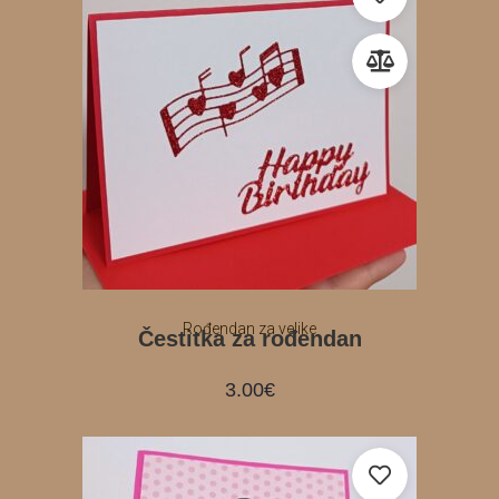
Rođendan za velike
Čestitka za rođendan
3.00
€