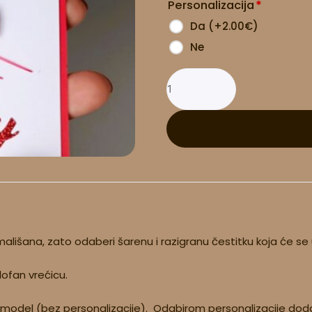
Personalizacija
*
količina
Da
(
+2.00
€
)
Ne
ališana, zato odaberi šarenu i razigranu čestitku koja će se u
lofan vrećicu.
 model (bez personalizacije). Odabirom personalizacije doda