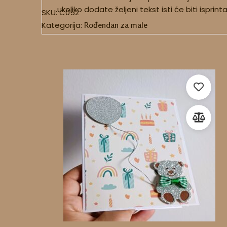
ukoliko dodate željeni tekst isti će biti isprin
SKU:
C052
Kategorija:
Rođendan za male