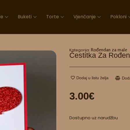
ke
Buketi
Torte
Vjenčanje
Pokloni
Rođendan za male
Kategorija:
Čestitka Za Rođe
Dodaj u listu želja
Dod
3.00
€
Čestitka
Dostupno uz narudžbu
za
rođendan