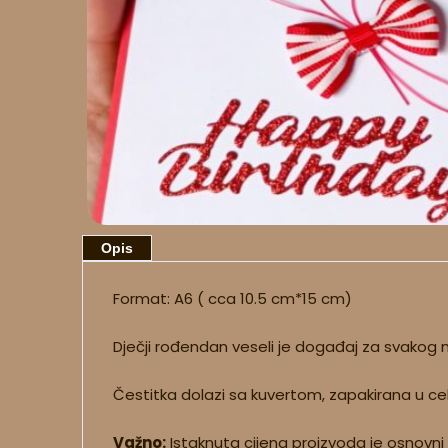
Opis
Format: A6 ( cca 10.5 cm*15 cm)
Dječji rođendan veseli je događaj za svakog m
Čestitka dolazi sa kuvertom, zapakirana u ce
Važno:
Istaknuta cijena proizvoda je osnovni