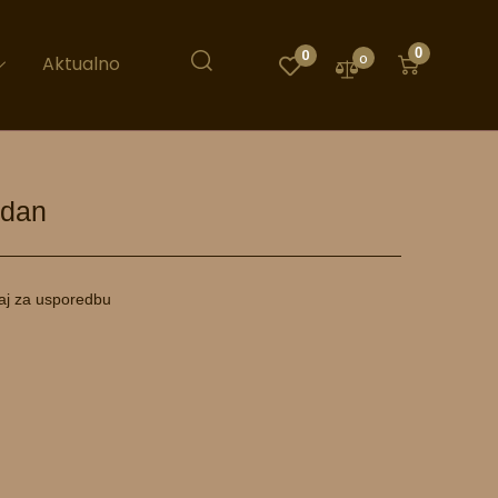
0
0
0
Aktualno
ndan
aj za usporedbu