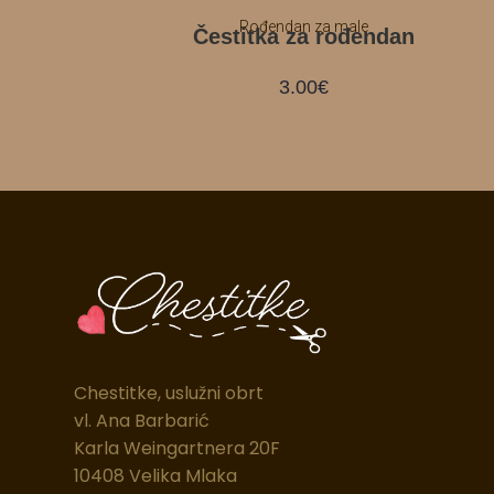
Rođendan za male
Čestitka za rođendan
3.00
€
Chestitke, uslužni obrt
vl. Ana Barbarić
Karla Weingartnera 20F
10408 Velika Mlaka