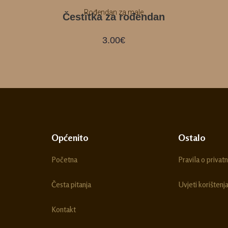
Rođendan za male
Čestitka za rođendan
3.00
€
Općenito
Ostalo
Početna
Pravila o privatn
Česta pitanja
Uvjeti korištenj
Kontakt