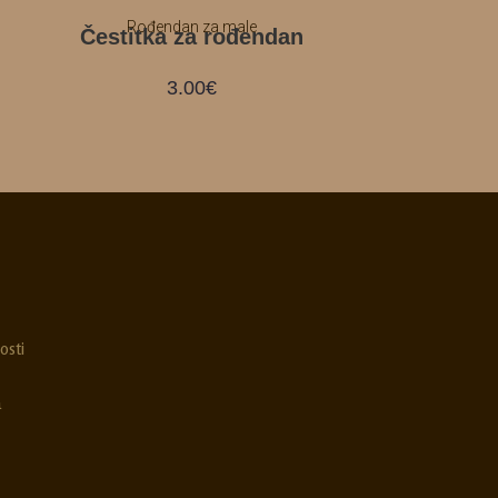
Rođendan za male
Čestitka za rođendan
3.00
€
osti
a