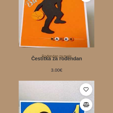
Rođendan za male
Čestitka za rođendan
3.00
€