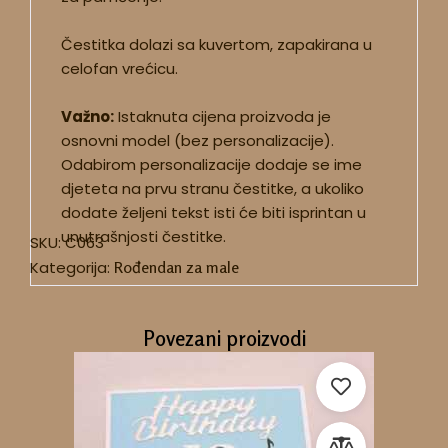
Čestitka dolazi sa kuvertom, zapakirana u
celofan vrećicu.
Važno:
Istaknuta cijena proizvoda je
osnovni model (bez personalizacije).
Odabirom personalizacije dodaje se ime
djeteta na prvu stranu čestitke, a ukoliko
dodate željeni tekst isti će biti isprintan u
unutrašnjosti čestitke.
SKU:
C063
Kategorija:
Rođendan za male
Povezani proizvodi