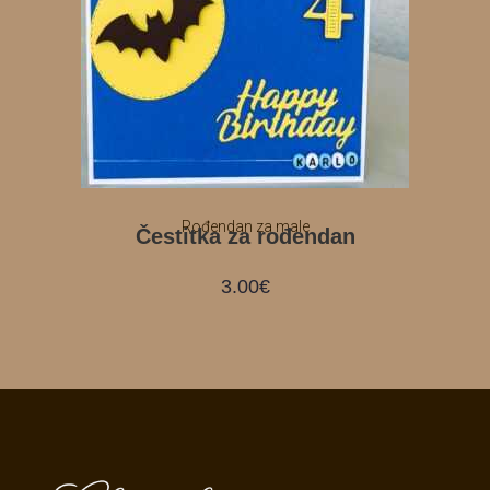
Rođendan za male
Čestitka za rođendan
3.00
€