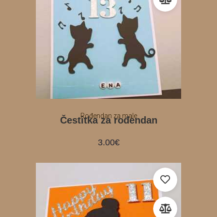
Rođendan za male
Čestitka za rođendan
3.00
€