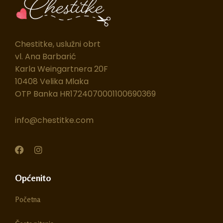
Chestitke, uslužni obrt
vl. Ana Barbarić
Karla Weingartnera 20F
10408 Velika Mlaka
OTP Banka HR1724070001100690369
info@chestitke.com
F
I
a
n
c
s
e
t
Općenito
b
a
o
g
Početna
o
r
k
a
m