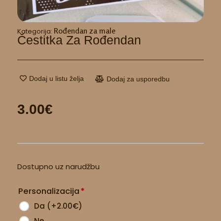
Rođendan za male
Kategorija:
Čestitka Za Rođendan
Dodaj u listu želja
Dodaj za usporedbu
3.00
€
Čestitka
Dostupno uz narudžbu
za
rođendan
Personalizacija
*
količina
Da
(
+2.00
€
)
Ne