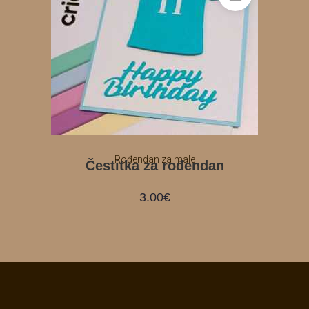
Rođendan za male
Čestitka za rođendan
3.00
€