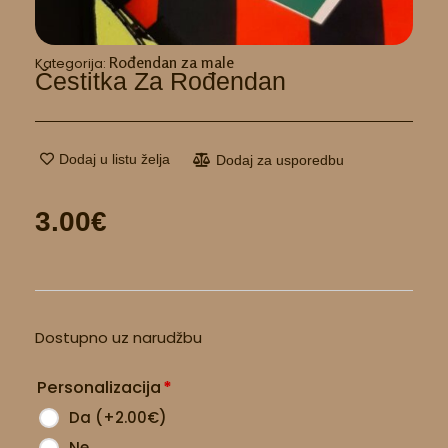
Rođendan za male
Kategorija:
Čestitka Za Rođendan
Dodaj u listu želja
Dodaj za usporedbu
3.00
€
Čestitka
Dostupno uz narudžbu
za
rođendan
Personalizacija
*
količina
Da
(
+2.00
€
)
Ne