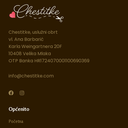
Chestitke, uslužni obrt
vl. Ana Barbarić
Karla Weingartnera 20F
10408 Velika Mlaka
OTP Banka HR1724070001100690369
info@chestitke.com
F
I
a
n
c
s
e
t
Općenito
b
a
o
g
Početna
o
r