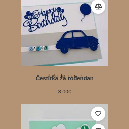
Rođendan za male
Čestitka za rođendan
3.00
€