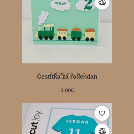
Rođendan za male
Čestitka za rođendan
3.00
€