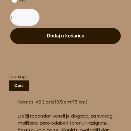
Dodaj u košaricu
Loading...
Opis
Format: A6 ( cca 10.5 cm*15 cm)
Dječji rođendan veseli je događaj za svakog
mališana, zato odaberi šarenu i razigranu
čestitku koja će se uklopiti u ovaj veliki dan