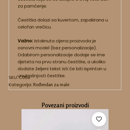
za pamćenje.
Čestitka dolazi sa kuvertom, zapakirana u
celofan vrećicu.
Važno:
Istaknuta cijena proizvoda je
osnovni model (bez personalizacije).
Odabirom personalizacije dodaje se ime
djeteta na prvu stranu čestitke, a ukoliko
dodate željeni tekst isti će biti isprintan u
unutrašnjosti čestitke.
SKU:
C068
Kategorija:
Rođendan za male
Povezani proizvodi