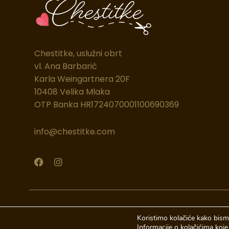
Chestitke, uslužni obrt
vl. Ana Barbarić
Karla Weingartnera 20F
10408 Velika Mlaka
OTP Banka HR1724070001100690369
info@chestitke.com
F
I
a
n
c
s
e
t
b
a
o
g
© 2026 Chestitke | Sva prava pridržava
o
r
Koristimo kolačiće kako bismo
k
a
Informacije o kolačićima koje 