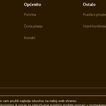
Općenito
Ostalo
Početna
Pravila o privatn
Česta pitanja
Uvjeti korištenj
Kontakt
 vam pružili najbolje iskustvo na našoj web stranici.
koristimo ili opcije za isključivanje kolačića možete pronaći u
postavkam