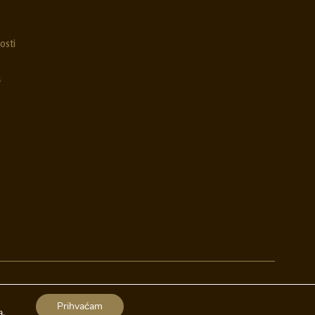
osti
a
Izrada web stranica
A-Design
Prihvaćam
a
.