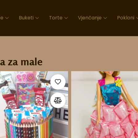
ke
Buketi
Torte
Vjenčanje
Pokloni
a za male