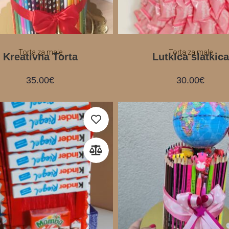
Torta za male
Torta za male
Kreativna Torta
Lutkica slatkica
35.00
€
30.00
€