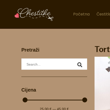
Skip
to
Početna
Čestit
content
Tort
Pretraži
Cijena
25
.00 €
—
45
.00 €