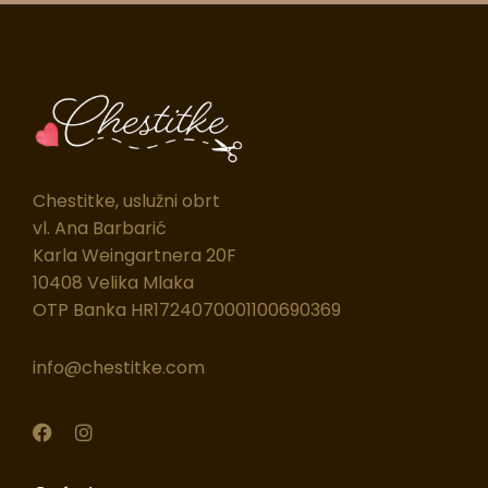
Chestitke, uslužni obrt
vl. Ana Barbarić
Karla Weingartnera 20F
10408 Velika Mlaka
OTP Banka HR1724070001100690369
info@chestitke.com
F
I
a
n
c
s