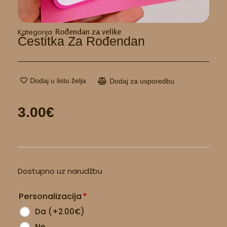
Rođendan za velike
Kategorija:
Čestitka Za Rođendan
Dodaj u listu želja
Dodaj za usporedbu
3.00
€
Čestitka
Dostupno uz narudžbu
za
rođendan
Personalizacija
*
količina
Da
(
+2.00
€
)
Ne