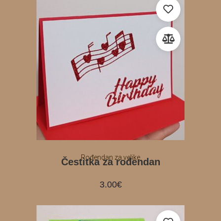
Rođendan za velike
Čestitka za rođendan
3.00
€