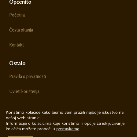
e
t
Općenito
b
a
o
g
Početna
o
r
k
a
m
Česta pitanja
Kontakt
Ostalo
Pravila o privatnosti
Uvjeti korištenja
Koristimo kolačiće kako bismo vam pružili najbolje iskustvo na
našoj web stranici.
© 2026 Chestitke | Sva prava pridržava
Informacije o kolačićima koje koristimo ili opcije za isključivanje
kolačića možete pronaći u
postavkama
.
Izrada web stranica
A-Design