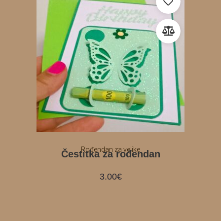
Rođendan za velike
Čestitka za rođendan
3.00
€