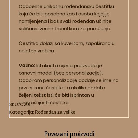
Odaberite unikatnu rođendansku čestitku
koja će biti posebna kao i osoba kojoj je
namijenjena i baš svaki rođendan učinite
veličanstvenim trenutkom za pamćenje.
Čestitka dolazi sa kuvertom, zapakirana u
celofan vrećicu.
Važno:
Istaknuta cijena proizvoda je
osnovni model (bez personalizacije).
Odabirom personalizacije dodaje se ime na
prvu stranu čestitke, a ukoliko dodate
željeni tekst isti će biti isprintan u
unutrašnjosti čestitke.
SKU:
C201
Kategorija:
Rođendan za velike
Povezani proizvodi