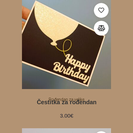
Rođendan za velike
Čestitka za rođendan
3.00
€