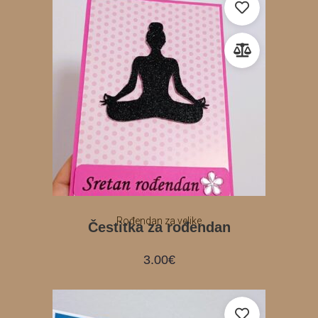
Rođendan za velike
Čestitka za rođendan
3.00
€