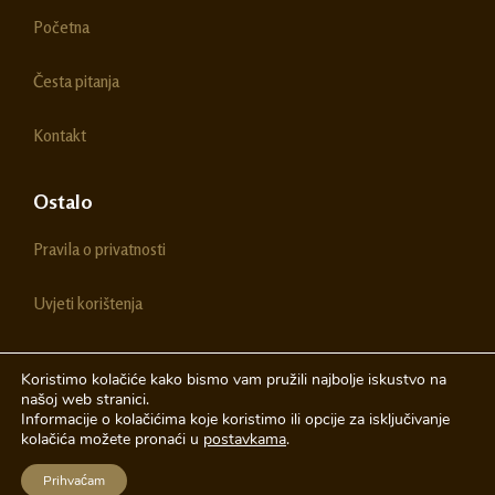
o
g
Početna
o
r
k
a
m
Česta pitanja
Kontakt
Ostalo
Pravila o privatnosti
Uvjeti korištenja
Koristimo kolačiće kako bismo vam pružili najbolje iskustvo na
našoj web stranici.
© 2026 Chestitke | Sva prava pridržava
Informacije o kolačićima koje koristimo ili opcije za isključivanje
kolačića možete pronaći u
postavkama
.
Izrada web stranica
A-Design
Prihvaćam