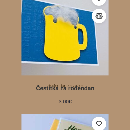
Rođendan za velike
Čestitka za rođendan
3.00
€