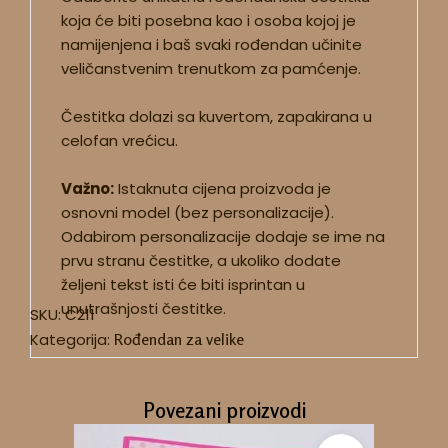
koja će biti posebna kao i osoba kojoj je
namijenjena i baš svaki rođendan učinite
veličanstvenim trenutkom za pamćenje.
Čestitka dolazi sa kuvertom, zapakirana u
celofan vrećicu.
Važno:
Istaknuta cijena proizvoda je
osnovni model (bez personalizacije).
Odabirom personalizacije dodaje se ime na
prvu stranu čestitke, a ukoliko dodate
željeni tekst isti će biti isprintan u
unutrašnjosti čestitke.
SKU:
C211
Kategorija:
Rođendan za velike
Povezani proizvodi