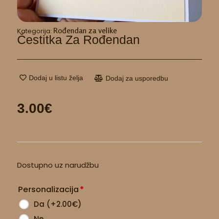
Rođendan za velike
Kategorija:
Čestitka Za Rođendan
Dodaj u listu želja
Dodaj za usporedbu
3.00
€
Čestitka
Dostupno uz narudžbu
za
rođendan
Personalizacija
*
količina
Da
(
+2.00
€
)
Ne