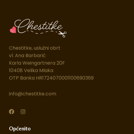
Chestitke, uslužni obrt
vl. Ana Barbarić
Karla Weingartnera 20F
10408 Velika Mlaka
OTP Banka HR1724070001100690369
info@chestitke.com
F
I
a
n
c
s
e
t
Općenito
b
a