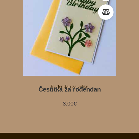
Rođendan za velike
Čestitka za rođendan
3.00
€