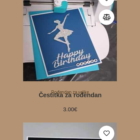
Rođendan za velike
Čestitka za rođendan
3.00
€