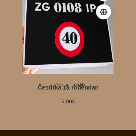
Rođendan za velike
Čestitka za rođendan
5.00
€