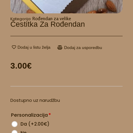
Rođendan za velike
Kategorija:
Čestitka Za Rođendan
Dodaj u listu želja
Dodaj za usporedbu
3.00
€
Čestitka
Dostupno uz narudžbu
za
rođendan
Personalizacija
*
količina
Da
(
+2.00
€
)
Ne