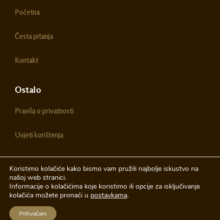
o
g
Početna
o
r
k
a
m
Česta pitanja
Kontakt
Ostalo
Pravila o privatnosti
Uvjeti korištenja
Koristimo kolačiće kako bismo vam pružili najbolje iskustvo na
našoj web stranici.
© 2026 Chestitke | Sva prava pridržava
Informacije o kolačićima koje koristimo ili opcije za isključivanje
kolačića možete pronaći u
postavkama
.
Izrada web stranica
A-Design
Prihvaćam