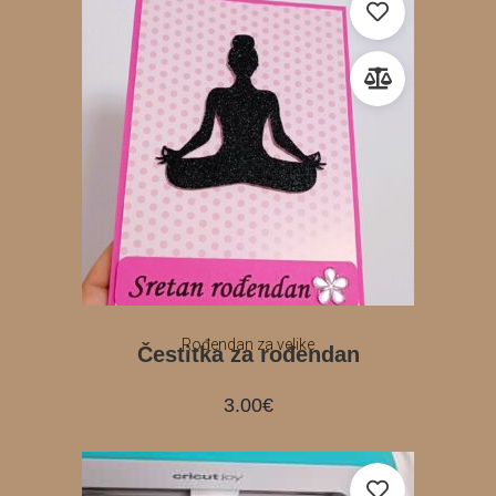
Rođendan za velike
Čestitka za rođendan
3.00
€