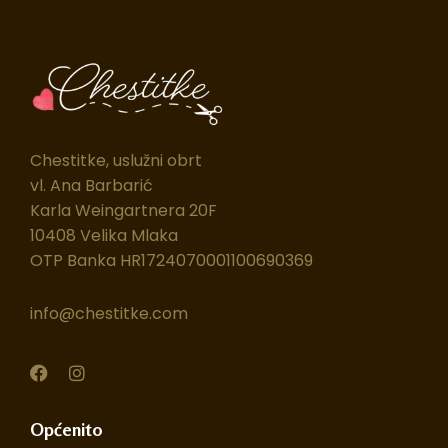
Chestitke, uslužni obrt
vl. Ana Barbarić
Karla Weingartnera 20F
10408 Velika Mlaka
OTP Banka HR1724070001100690369
info@chestitke.com
F
I
a
n
c
s
e
t
Općenito
b
a