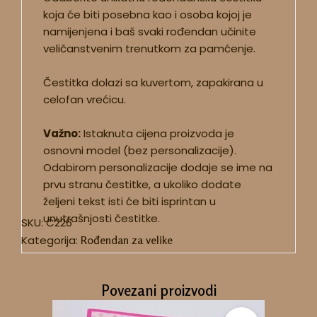
koja će biti posebna kao i osoba kojoj je
namijenjena i baš svaki rođendan učinite
veličanstvenim trenutkom za pamćenje.
Čestitka dolazi sa kuvertom, zapakirana u
celofan vrećicu.
Važno:
Istaknuta cijena proizvoda je
osnovni model (bez personalizacije).
Odabirom personalizacije dodaje se ime na
prvu stranu čestitke, a ukoliko dodate
željeni tekst isti će biti isprintan u
unutrašnjosti čestitke.
SKU:
C226
Kategorija:
Rođendan za velike
Povezani proizvodi