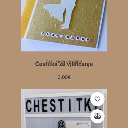
Čestitke za vjenčanje
Čestitka za vjenčanje
3.00
€