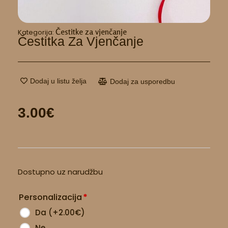
Čestitke za vjenčanje
Kategorija:
Čestitka Za Vjenčanje
Dodaj u listu želja
Dodaj za usporedbu
3.00
€
Čestitka
Dostupno uz narudžbu
za
vjenčanje
Personalizacija
*
količina
Da
(
+2.00
€
)
Ne