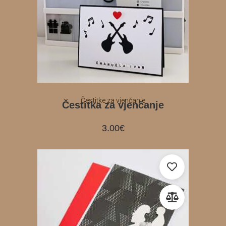
Čestitke za vjenčanje
Čestitka za vjenčanje
3.00
€