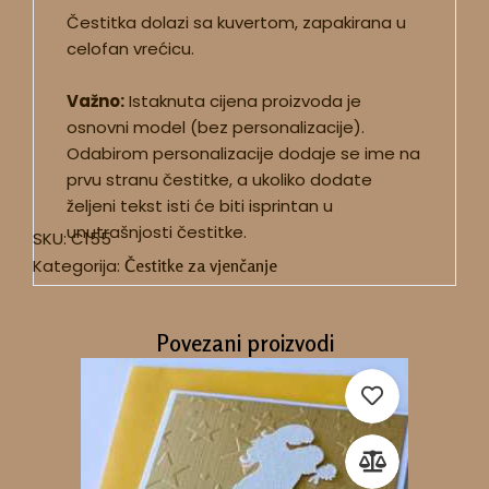
Čestitka dolazi sa kuvertom, zapakirana u
celofan vrećicu.
Važno:
Istaknuta cijena proizvoda je
osnovni model (bez personalizacije).
Odabirom personalizacije dodaje se ime na
prvu stranu čestitke, a ukoliko dodate
željeni tekst isti će biti isprintan u
unutrašnjosti čestitke.
SKU:
C155
Kategorija:
Čestitke za vjenčanje
Povezani proizvodi