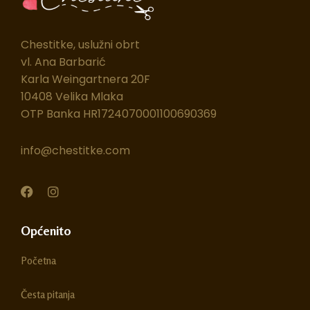
Chestitke, uslužni obrt
vl. Ana Barbarić
Karla Weingartnera 20F
10408 Velika Mlaka
OTP Banka HR1724070001100690369
info@chestitke.com
F
I
a
n
c
s
e
t
Općenito
b
a
o
g
Početna
o
r
k
a
m
Česta pitanja