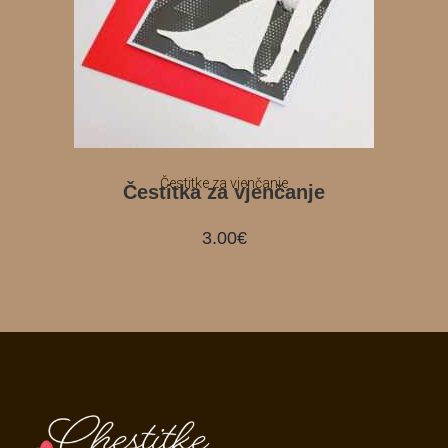
Čestitke za vjenčanje
Čestitka za vjenčanje
3.00
€