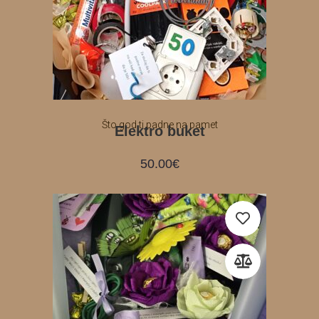
Što god ti padne na pamet
Elektro buket
50.00
€