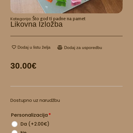
Što god ti padne na pamet
Kategorija:
Likovna Izložba
Dodaj u listu želja
Dodaj za usporedbu
30.00
€
Likovna
Dostupno uz narudžbu
izložba
količina
Personalizacija
*
Da
(
+2.00
€
)
Ne