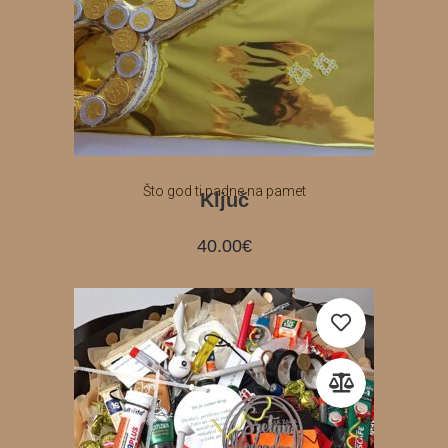
Što god ti padne na pamet
Ključ
40.00
€