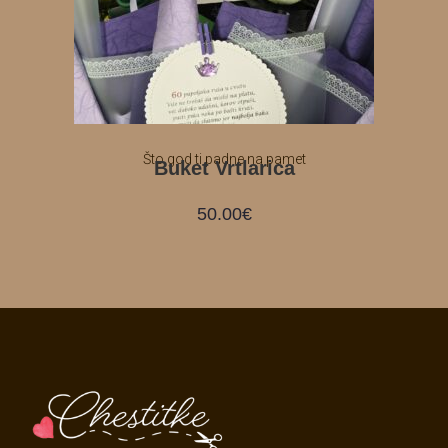
Što god ti padne na pamet
Buket Vrtlarica
50.00
€