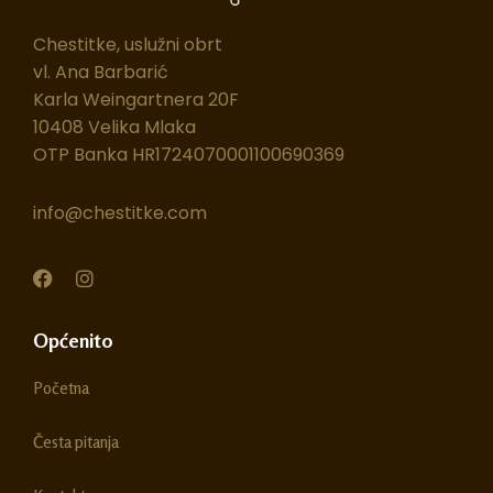
Chestitke, uslužni obrt
vl. Ana Barbarić
Karla Weingartnera 20F
10408 Velika Mlaka
OTP Banka HR1724070001100690369
info@chestitke.com
F
I
a
n
c
s
e
t
Općenito
b
a
o
g
Početna
o
r
k
a
m
Česta pitanja