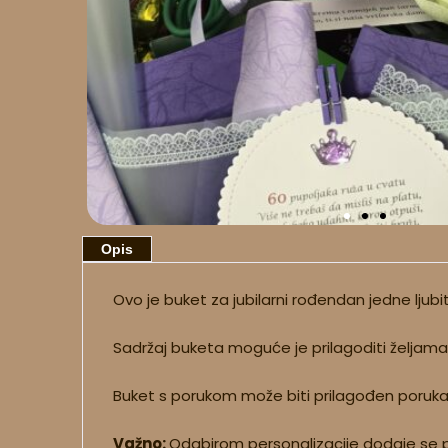
Opis
Ovo je buket za jubilarni rođendan jedne ljubite
Sadržaj buketa moguće je prilagoditi željama 
Buket s porukom može biti prilagođen porukam
Važno:
Odabirom personalizacije dodaje se p