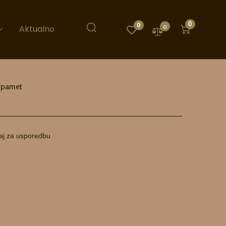
0
0
0
Aktualno
a pamet
aj za usporedbu