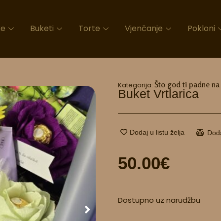
ke
Buketi
Torte
Vjenčanje
Pokloni
Što god ti padne n
Kategorija:
Buket Vrtlarica
Dodaj u listu želja
Dod
50.00
€
Buket
Dostupno uz narudžbu
Vrtlarica
količina