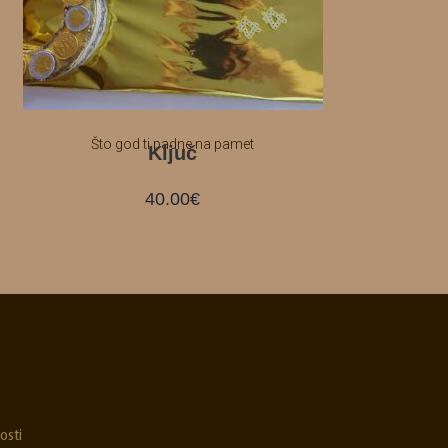
Što god ti padne na pamet
Ključ
40.00
€
osti