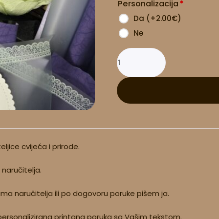
Personalizacija
*
Da
(
+2.00
€
)
Ne
ljice cvijeća i prirode.
naručitelja.
a naručitelja ili po dogovoru poruke pišem ja.
ersonalizirana printana poruka sa Vašim tekstom.