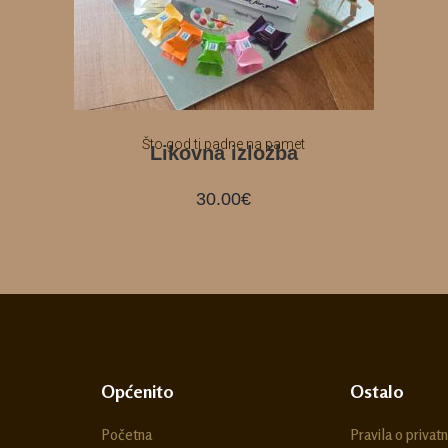
Što god ti padne na pamet
Likovna izložba
30.00
€
Općenito
Ostalo
Početna
Pravila o privatn