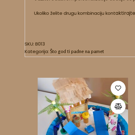
aktirajt
Ukoliko želite drugu kombinaciju kont
SKU:
B013
Kategorija:
Što god ti padne na pamet