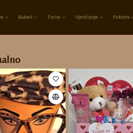
ke
Buketi
Torte
Vjenčanje
Pokloni
ualno