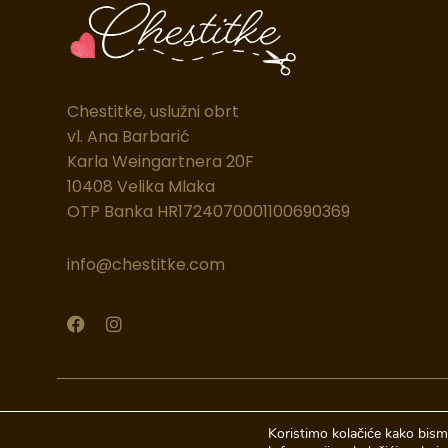
Chestitke, uslužni obrt
vl. Ana Barbarić
Karla Weingartnera 20F
10408 Velika Mlaka
OTP Banka HR1724070001100690369
info@chestitke.com
F
I
a
n
c
s
e
t
b
a
o
g
© 2026 Chestitke | Sva prava pridržava
o
r
Koristimo kolačiće kako bismo