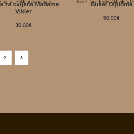
,
,
,
ktualno
Pokloni za odrasle
Buketi za odrasle
Aktualno
D
la za cvijeće Madame
Buket Diploma
Vikler
50.00
€
30.00
€
2
3