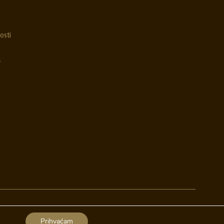
osti
a
Izrada web stranica
A-Design
Prihvaćam